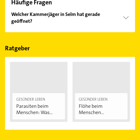
Häufige Fragen
Welcher Kammerjäger in Selm hat gerade
geöffnet?
Im Anbieter-Bereich finden Sie alle
Öffnungszeiten
.
Bitte beachten Sie, dass diese an Sonn- und
Feiertagen abweichen können.
Ratgeber
GESÜNDER LEBEN
GESÜNDER LEBEN
Parasiten beim
Flöhe beim
Menschen: Was
Menschen
krabbelt,...
bekämpfen