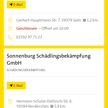
E-Mail
Gerhart-Hauptmann-Str. 7,
59379 Selm
1,2 km
Geschlossen
–
Öffnet um 10:00
02592 97 71 23
Sonnenburg Schädlingsbekämpfung
GmbH
SCHÄDLINGSBEKÄMPFUNG
E-Mail
Hermann-Schulze-Delitzsch-Str. 6,
59394 Nordkirchen
5,9 km