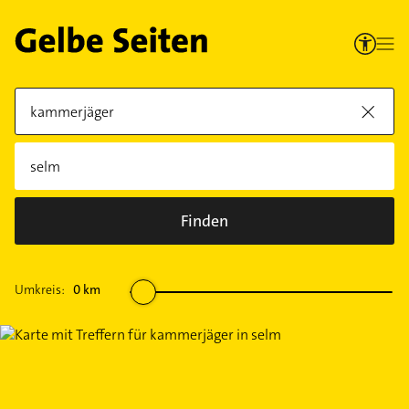
Finden
Umkreis:
0
km