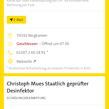
Keine Bar- oder Kartenzahlung vor Ort. Sie erhalten eine
Rechnung per Post.
E-Mail
59192 Bergkamen
Geschlossen
–
Öffnet um 07:30
02307 2 60 18 91
Webseite
Kostenlose Rufumleitung an unseren Firmensitz in Köln
Christoph Mues Staatlich geprüfter
Desinfektor
SCHÄDLINGSBEKÄMPFUNG