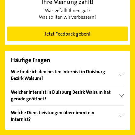
Ihre Meinung zählt!
Was gefällt Ihnen gut?
Was sollten wir verbessern?
Jetzt Feedback geben!
Häufige Fragen
Wie finde ich den besten Internist in Duisburg
Bezirk Walsum?
Vergleichen Sie alle Anbieter anhand echter
Welcher Internist in Duisburg Bezirk Walsum hat
Kundenmeinungen und profitieren Sie von den
gerade geöffnet?
Empfehlungen. Die Suchergebnisse können Sie sich
einfach nach
Bewertungen
sortiert anzeigen lassen.
Im Anbieter-Bereich finden Sie alle
Öffnungszeiten
.
Welche Dienstleistungen übernimmt ein
Bitte beachten Sie, dass diese an Sonn- und
Internist?
Feiertagen abweichen können.
Folgende Leistungen werden angeboten: 24-