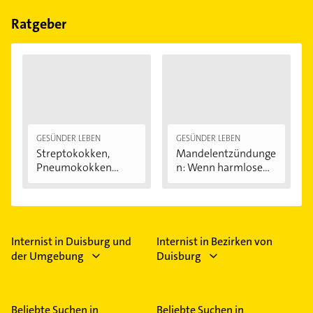
Stunden-RR, Akupunktur, Belastungs-EKG, Diabetes
und Diabetischer Fuß.
Ratgeber
GESÜNDER LEBEN
GESÜNDER LEBEN
Streptokokken,
Mandelentzündunge
Pneumokokken
n: Wenn harmlose...
und...
Internist in Duisburg und
Internist in Bezirken von
der Umgebung
Duisburg
Beliebte Suchen in
Beliebte Suchen in