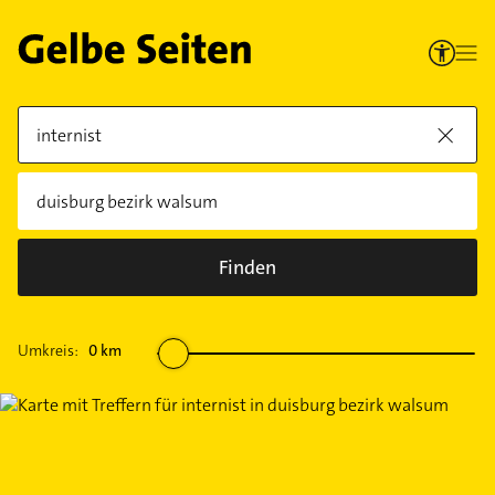
Finden
Umkreis:
0
km