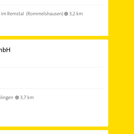
 im Remstal
(Rommelshausen)
3,2 km
GmbH
lingen
3,7 km