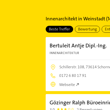
Innenarchitekt
in
Weinstadt
(
1
Beste Treffer
Bewertung
En
Bertuleit Antje Dipl.-Ing.
INNENARCHITEKTUR
Schillerstr. 108,
73614 Schorn
0172 6 80 17 91
Webseite
Gözinger Ralph Büroeinr
3,0
2 Bewertungen
3.0