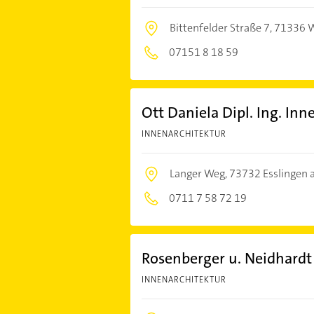
Bittenfelder Straße 7,
71336 W
07151 8 18 59
Ott Daniela Dipl. Ing. Inn
INNENARCHITEKTUR
Langer Weg,
73732 Esslingen 
0711 7 58 72 19
Rosenberger u. Neidhardt
INNENARCHITEKTUR