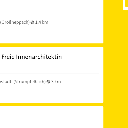
(Großheppach)
1,4 km
 Freie Innenarchitektin
nstadt
(Strümpfelbach)
3 km