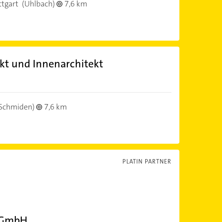
tgart
(Uhlbach)
7,6 km
ekt und Innenarchitekt
Schmiden)
7,6 km
PLATIN PARTNER
l GmbH