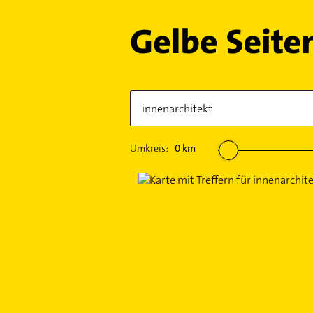
Umkreis:
0
km