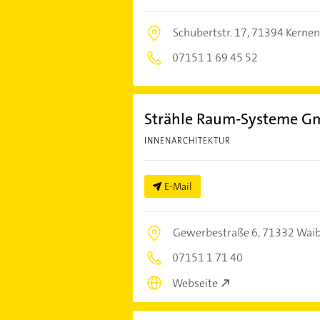
Schubertstr. 17,
71394 Kernen
07151 1 69 45 52
Strähle Raum-Systeme 
INNENARCHITEKTUR
E-Mail
Gewerbestraße 6,
71332 Waib
07151 1 71 40
Webseite