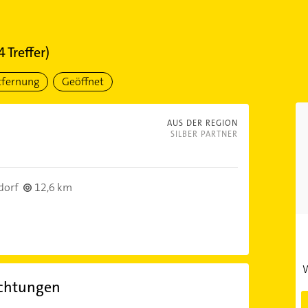
4
Treffer)
tfernung
Geöffnet
AUS DER REGION
SILBER PARTNER
dorf
12,6 km
W
ichtungen