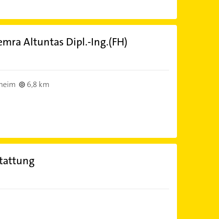
mra Altuntas Dipl.-Ing.(FH)
heim
6,8 km
tattung