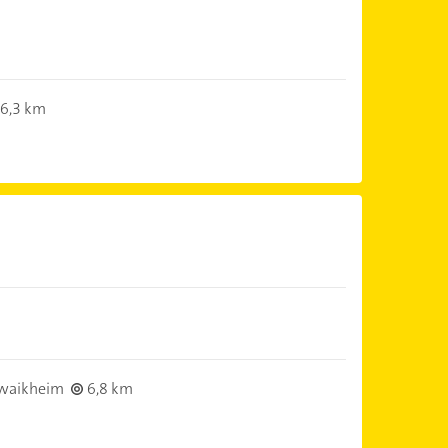
6,3 km
waikheim
6,8 km