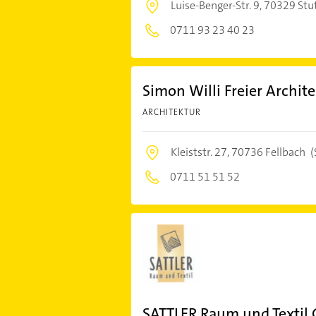
Luise-Benger-Str. 9,
70329 Stut
0711 93 23 40 23
Simon Willi Freier Archit
ARCHITEKTUR
Kleiststr. 27,
70736 Fellbach
(
0711 51 51 52
SATTLER Raum und Texti