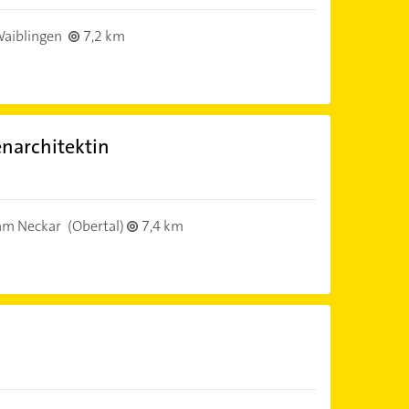
aiblingen
7,2 km
enarchitektin
am Neckar
(Obertal)
7,4 km