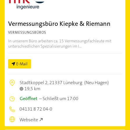
Vermessungsbüro Kiepke & Riemann
VERMESSUNGSBÜROS
In unserem Büro arbeiten ca. 15 Vermessungsfachleute mit
unterschiedlichen Spezialisierungen im I...
E-Mail
Stadtkoppel 2,
21337 Lüneburg
(Neu Hagen)
19,5 km
Geöffnet
–
Schließt um 17:00
04131 8 72 04-0
Webseite