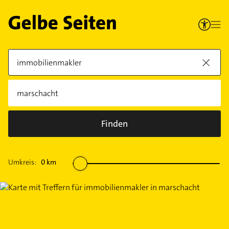
Finden
Umkreis:
0
km