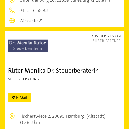
Unter der Burg 10,
21339 Lüneburg
18,8 km
04131 6 58 93
Webseite
AUS DER REGION
SILBER PARTNER
Rüter Monika Dr. Steuerberaterin
STEUERBERATUNG
E-Mail
Fischertwiete 2,
20095 Hamburg
(Altstadt)
28,3 km