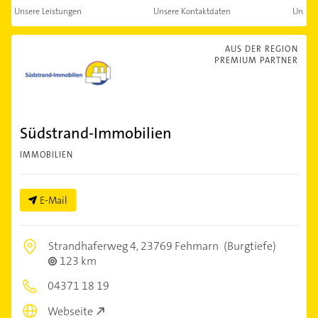
Unsere Leistungen
Unsere Kontaktdaten
Unser
AUS DER REGION
PREMIUM PARTNER
Südstrand-Immobilien
IMMOBILIEN
E-Mail
Strandhaferweg 4,
23769 Fehmarn
(Burgtiefe)
123 km
04371 18 19
Webseite