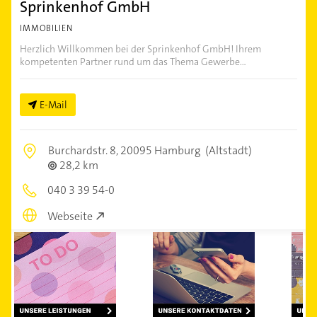
Sprinkenhof GmbH
IMMOBILIEN
Herzlich Willkommen bei der Sprinkenhof GmbH! Ihrem
kompetenten Partner rund um das Thema Gewerbe...
E-Mail
Burchardstr. 8,
20095 Hamburg
(Altstadt)
28,2 km
040 3 39 54-0
Webseite