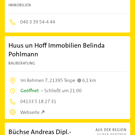
IMMOBILIEN
040 3 39 54-4 44
Huus un Hoff Immobilien Belinda
Pohlmann
BAUBERATUNG
Im Rehmen 7,
21395 Tespe
6,1 km
Geöffnet
–
Schließt um 21:00
04133 5 18 27 31
Webseite
Büchse Andreas Dipl.-
AUS DER REGION
SILBER PARTNER