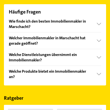
Häufige Fragen
Wie finde ich den besten Immobilienmakler in
Marschacht?
Vergleichen Sie alle Anbieter anhand echter
Welcher Immobilienmakler in Marschacht hat
Kundenmeinungen und profitieren Sie von den
gerade geöffnet?
Empfehlungen. Die Suchergebnisse können Sie sich
einfach nach
Bewertungen
sortiert anzeigen lassen.
Im Anbieter-Bereich finden Sie alle
Öffnungszeiten
.
Welche Dienstleistungen übernimmt ein
Bitte beachten Sie, dass diese an Sonn- und
Immobilienmakler?
Feiertagen abweichen können.
Folgende Leistungen werden angeboten:
Welche Produkte bietet ein Immobilienmakler
Immobilienverkauf, Immobilienverwaltung,
an?
Einrichtung, Immobilienbewertung und
Immobilienvermietung.
Das Angebot umfasst unter anderem
Gewerbeimmobilien, Häuser, Kaufimmobilien,
Mietimmobilien und Wohnimmobilien.
Ratgeber