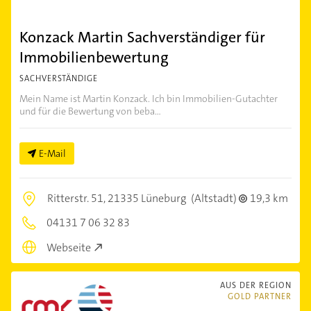
Konzack Martin Sachverständiger für
Immobilienbewertung
SACHVERSTÄNDIGE
Mein Name ist Martin Konzack. Ich bin Immobilien-Gutachter
und für die Bewertung von beba...
E-Mail
Ritterstr. 51,
21335 Lüneburg
(Altstadt)
19,3 km
04131 7 06 32 83
Webseite
AUS DER REGION
GOLD PARTNER