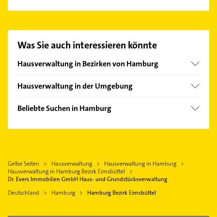
Es ist sehr einfach Kontakt mit Dr. Evers Immobilien
GmbH Haus- und Grundstücksverwaltung
aufzunehmen. Einfach die passenden
Kontaktmöglichkeiten wie Adresse oder Mail in
Was Sie auch interessieren könnte
unserem Kontaktdaten-Bereich auswählen. Hier
finden Sie alle
Kontaktdaten
.
Hausverwaltung in Bezirken von Hamburg
Bezirk Altona
Hausverwaltung in der Umgebung
Bezirk Bergedorf
Norderstedt
Bezirk Hamburg-Mitte
Beliebte Suchen in Hamburg
Ellerbek Kreis Pinneberg
Bezirk Hamburg-Nord
Fensterbauer
Rellingen
Bezirk Harburg
Fenster
Pinneberg
Bezirk Wandsbek
Putzfrau
Quickborn Kreis Pinneberg
Hamburg-Altstadt
Gelbe Seiten
Hausverwaltung
Hausverwaltung in Hamburg
Gebäudereinigung
Barsbüttel
Hausverwaltung in Hamburg Bezirk Eimsbüttel
Gartenbau & Landschaftsbau
Dr. Evers Immobilien GmbH Haus- und Grundstücksverwaltung
Henstedt-Ulzburg
Kammerjäger
Deutschland
Hamburg
Hamburg Bezirk Eimsbüttel
Wedel
Phoniatrie
Ahrensburg