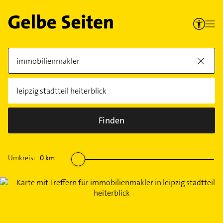
Finden
Umkreis:
0
km