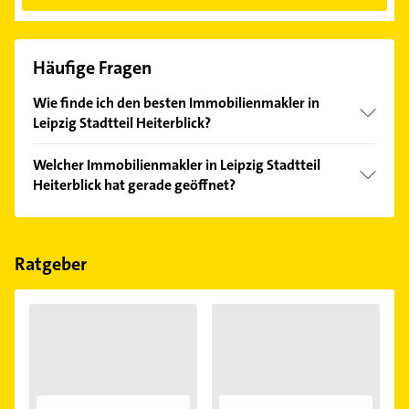
Häufige Fragen
Wie finde ich den besten Immobilienmakler in
Leipzig Stadtteil Heiterblick?
Vergleichen Sie alle Anbieter anhand echter
Welcher Immobilienmakler in Leipzig Stadtteil
Kundenmeinungen und profitieren Sie von den
Heiterblick hat gerade geöffnet?
Empfehlungen. Die Suchergebnisse können Sie sich
einfach nach
Bewertungen
sortiert anzeigen lassen.
Im Anbieter-Bereich finden Sie alle
Öffnungszeiten
.
Bitte beachten Sie, dass diese an Sonn- und
Feiertagen abweichen können.
Ratgeber