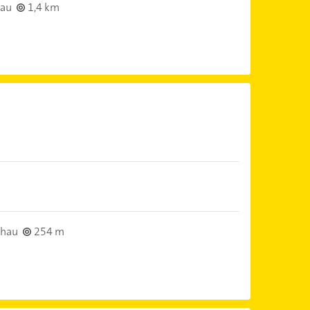
hau
1,4 km
chau
254 m