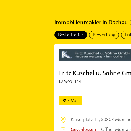
Immobilienmakler
in
Dachau
(
Beste Treffer
Bewertung
En
Fritz Kuschel u. Söhne 
IMMOBILIEN
E-Mail
Kaiserplatz 11,
80803 Münch
Geschlossen
–
Öffnet Montag