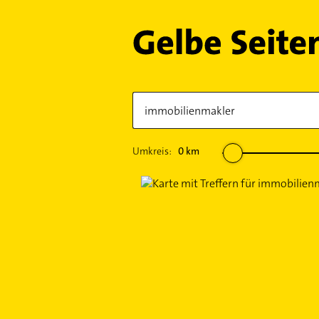
Umkreis:
0
km