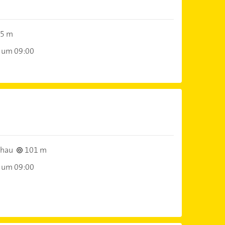
5 m
 um 09:00
chau
101 m
 um 09:00