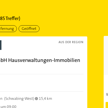
85
Treffer)
tfernung
Geöffnet
AUS DER REGION
GmbH Hausverwaltungen-Immobilien
W
en
(Schwabing-West)
15,4 km
 um 09:00