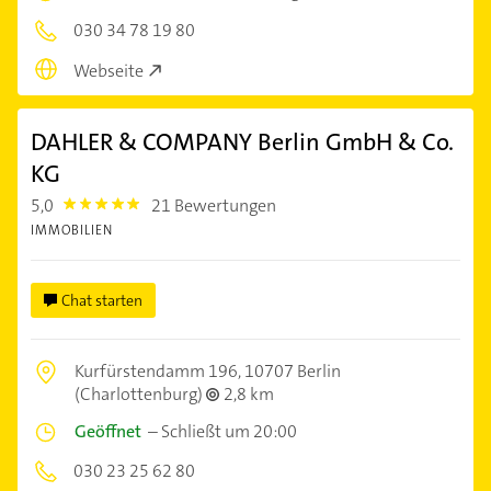
030 34 78 19 80
Webseite
DAHLER & COMPANY Berlin GmbH & Co.
KG
5,0
21 Bewertungen
5.0
IMMOBILIEN
Chat starten
Kurfürstendamm 196,
10707 Berlin
(Charlottenburg)
2,8 km
Geöffnet
–
Schließt um 20:00
030 23 25 62 80