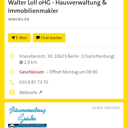
Walter Loll oHG - Hausverwaltung &
Immobilienmakler
IMMOBILIEN
E-Mail
Chat starten
Knesebeckstr. 30,
10623 Berlin
(Charlottenburg)
2,9 km
Geschlossen
–
Öffnet Montag um 08:00
030 8 85 73 70
Webseite
SILBER PARTNER