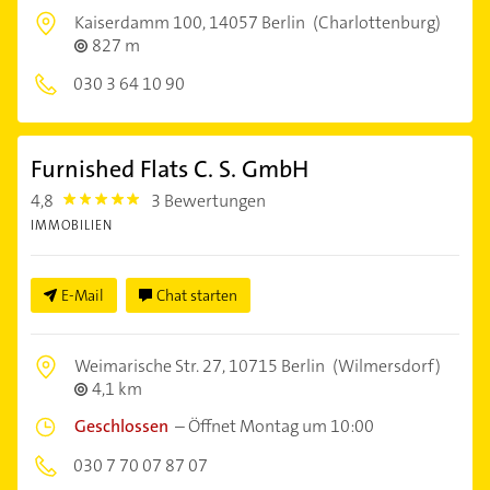
Kaiserdamm 100,
14057 Berlin
(Charlottenburg)
827 m
030 3 64 10 90
Furnished Flats C. S. GmbH
4,8
3 Bewertungen
4.8
IMMOBILIEN
E-Mail
Chat starten
Weimarische Str. 27,
10715 Berlin
(Wilmersdorf)
4,1 km
Geschlossen
–
Öffnet Montag um 10:00
030 7 70 07 87 07