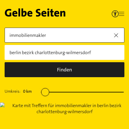
Finden
Umkreis:
0
km