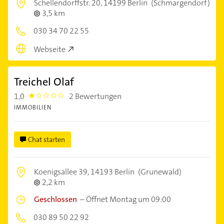
Schellendorffstr. 20,
14199 Berlin
(Schmargendorf)
3,5 km
030 34 70 22 55
Webseite
Treichel Olaf
1,0
2 Bewertungen
1.0
IMMOBILIEN
Chat starten
Koenigsallee 39,
14193 Berlin
(Grunewald)
2,2 km
Geschlossen
–
Öffnet Montag um 09:00
030 89 50 22 92