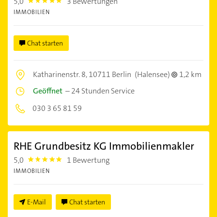
5,0
3 Bewertungen
5.0
IMMOBILIEN
Chat starten
Katharinenstr. 8,
10711 Berlin
(Halensee)
1,2 km
Geöffnet
–
24 Stunden Service
030 3 65 81 59
RHE Grundbesitz KG Immobilienmakler
5,0
1 Bewertung
5.0
IMMOBILIEN
E-Mail
Chat starten