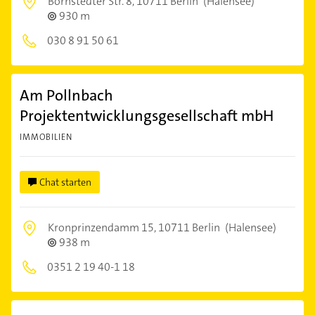
Bornstedter Str. 8,
10711 Berlin
(Halensee)
930 m
030 8 91 50 61
Am Pollnbach
Projektentwicklungsgesellschaft mbH
IMMOBILIEN
Chat starten
Kronprinzendamm 15,
10711 Berlin
(Halensee)
938 m
0351 2 19 40-1 18