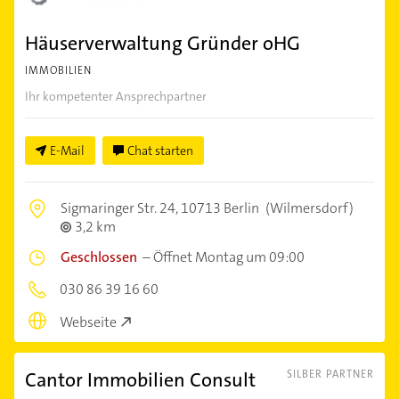
Häuserverwaltung Gründer oHG
IMMOBILIEN
Ihr kompetenter Ansprechpartner
E-Mail
Chat starten
Sigmaringer Str. 24,
10713 Berlin
(Wilmersdorf)
3,2 km
Geschlossen
–
Öffnet Montag um 09:00
030 86 39 16 60
Webseite
Cantor Immobilien Consult
SILBER PARTNER