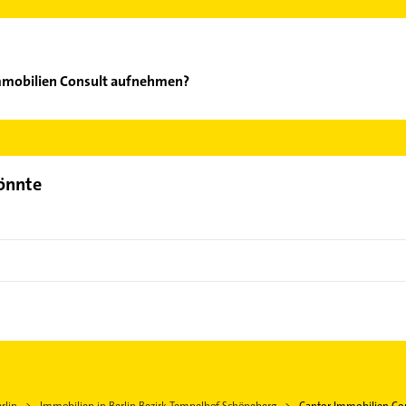
Immobilien Consult aufnehmen?
antor Immobilien Consult aufzunehmen. Einfach die passenden Kon
ch auswählen. Hier finden Sie alle
Kontaktdaten
.
könnte
f