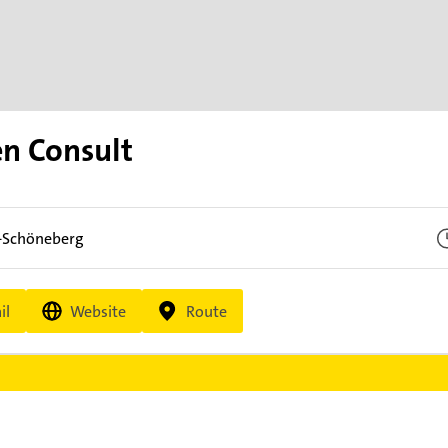
n Consult
n-Schöneberg
il
Website
Route