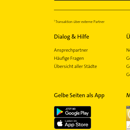
Transaktion über externe Partner
Dialog & Hilfe
Ü
Ansprechpartner
N
Häufige Fragen
G
Übersicht aller Städte
G
Ge
Gelbe Seiten als App
M