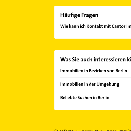
Häufige Fragen
Wie kann ich Kontakt mit Cantor 
Es ist sehr einfach Kontakt mit C
Mail in unserem Kontaktdaten-Berei
Was Sie auch interessieren 
Immobilien in Bezirken von Berlin
Bezirk Charlottenburg-Wilmersdor
Immobilien in der Umgebung
Bezirk Friedrichshain-Kreuzberg
Teltow
Bezirk Lichtenberg
Beliebte Suchen in Berlin
Kleinmachnow
Bezirk Marzahn-Hellersdorf
Gartenbau & Landschaftsbau
Stahnsdorf
Bezirk Mitte
Kanalreinigung
Glienicke /Nordbahn
Bezirk Neukölln
Heizung & Sanitär
Großbeeren
Bezirk Pankow