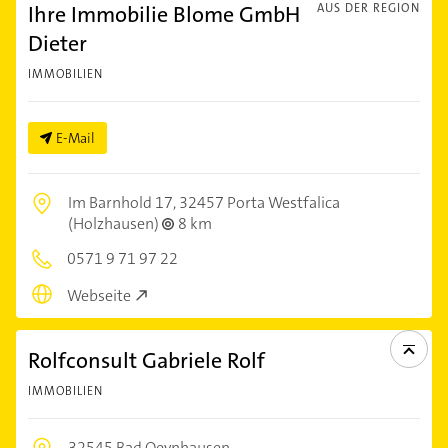
Ihre Immobilie Blome GmbH
AUS DER REGION
Dieter
IMMOBILIEN
E-Mail
Im Barnhold 17,
32457 Porta Westfalica
(Holzhausen)
8 km
0571 9 71 97 22
Webseite
Rolfconsult Gabriele Rolf
IMMOBILIEN
32545 Bad Oeynhausen