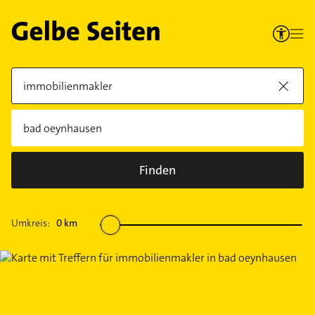
Finden
Umkreis:
0
km