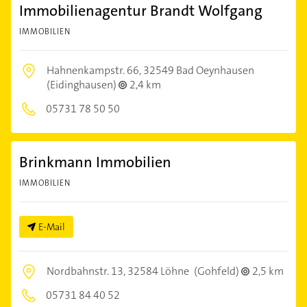
Immobilienagentur Brandt Wolfgang
IMMOBILIEN
Hahnenkampstr. 66,
32549 Bad Oeynhausen
(Eidinghausen)
2,4 km
05731 78 50 50
Brinkmann Immobilien
IMMOBILIEN
E-Mail
Nordbahnstr. 13,
32584 Löhne
(Gohfeld)
2,5 km
05731 84 40 52