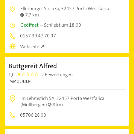
Ellerburger Str. 53a,
32457 Porta Westfalica
7,7 km
Geöffnet
–
Schließt um 18:00
0157 39 47 70 97
Webseite
Buttgereit Alfred
1,0
2 Bewertungen
1.0
IMMOBILIEN
Im Lehmstich 5A,
32457 Porta Westfalica
(Möllbergen)
8 km
05706 28 00