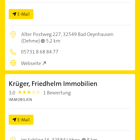
E-Mail
Alter Postweg 227,
32549 Bad Oeynhausen
(Dehme)
5,2 km
05731 8 68 84 77
Webseite
Krüger, Friedhelm Immobilien
3,0
1 Bewertung
3.0
IMMOBILIEN
E-Mail
Im Schling 16,
32584 Löhne
8 km