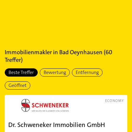
Immobilienmakler
in
Bad Oeynhausen
(
60
Treffer)
Beste Treffer
Bewertung
Entfernung
Geöffnet
ECONOMY
Dr. Schweneker Immobilien GmbH