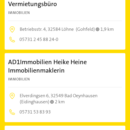
Vermietungsbüro
IMMOBILIEN
Betriebsstr. 4,
32584 Löhne
(Gohfeld)
1,9 km
05731 2 45 88 24-0
AD1Immobilien Heike Heine
Immobilienmaklerin
IMMOBILIEN
Elverdingsen 6,
32549 Bad Oeynhausen
(Eidinghausen)
2 km
05731 53 83 93