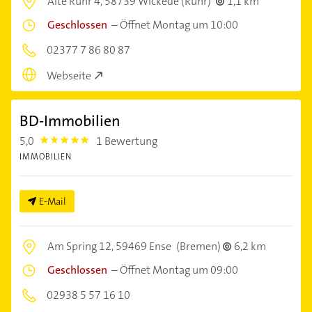
Alte Ruhr 4,
58739 Wickede (Ruhr)
1,1 km
Geschlossen
–
Öffnet Montag um 10:00
02377 7 86 80 87
Webseite
BD-Immobilien
5,0
1 Bewertung
5.0
IMMOBILIEN
E-Mail
Am Spring 12,
59469 Ense
(Bremen)
6,2 km
Geschlossen
–
Öffnet Montag um 09:00
02938 5 57 16 10