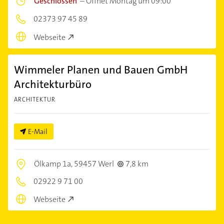
Geschlossen
–
Öffnet Montag um 09:00
02373 97 45 89
Webseite
Wimmeler Planen und Bauen GmbH
Architekturbüro
ARCHITEKTUR
E-Mail
Ölkamp 1a,
59457 Werl
7,8 km
02922 9 71 00
Webseite