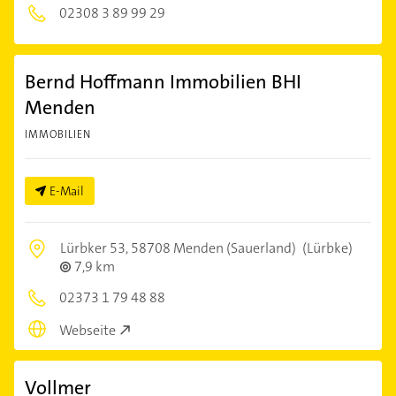
02308 3 89 99 29
Bernd Hoffmann Immobilien BHI
Menden
IMMOBILIEN
E-Mail
Lürbker 53,
58708 Menden (Sauerland)
(Lürbke)
7,9 km
02373 1 79 48 88
Webseite
Vollmer