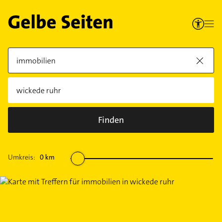
Finden
Umkreis:
0
km