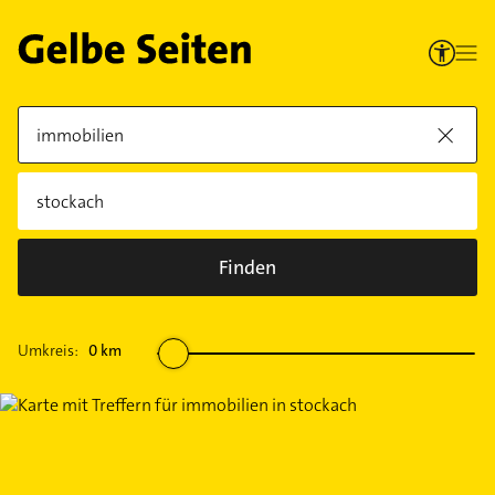
Finden
Umkreis:
0
km