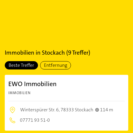
Immobilien
in
Stockach
(
9
Treffer)
Beste Treffer
Entfernung
EWO Immobilien
IMMOBILIEN
Winterspürer Str. 6,
78333 Stockach
114 m
07771 93 51-0