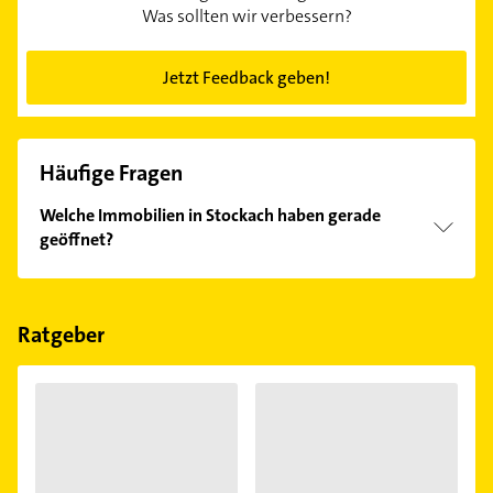
Was sollten wir verbessern?
Jetzt Feedback geben!
Häufige Fragen
Welche Immobilien in Stockach haben gerade
geöffnet?
Im Anbieter-Bereich finden Sie alle
Öffnungszeiten
.
Bitte beachten Sie, dass diese an Sonn- und
Feiertagen abweichen können.
Ratgeber