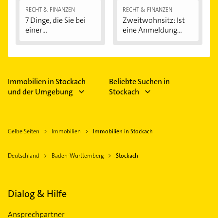
RECHT & FINANZEN
RECHT & FINANZEN
7 Dinge, die Sie bei
Zweitwohnsitz: Ist
einer
eine Anmeldung...
Immobilienfinanzier
ung...
Immobilien in Stockach
Beliebte Suchen in
und der Umgebung
Stockach
Gelbe Seiten
Immobilien
Immobilien in Stockach
Deutschland
Baden-Württemberg
Stockach
Dialog & Hilfe
Ansprechpartner