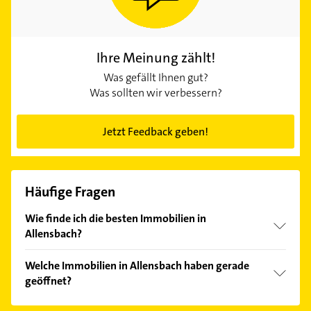
Ihre Meinung zählt!
Was gefällt Ihnen gut?
Was sollten wir verbessern?
Jetzt Feedback geben!
Häufige Fragen
Wie finde ich die besten Immobilien in
Allensbach?
Vergleichen Sie alle Anbieter anhand echter
Welche Immobilien in Allensbach haben gerade
Kundenmeinungen und profitieren Sie von den
geöffnet?
Empfehlungen. Die Suchergebnisse können Sie sich
einfach nach
Bewertungen
sortiert anzeigen lassen.
Im Anbieter-Bereich finden Sie alle
Öffnungszeiten
.