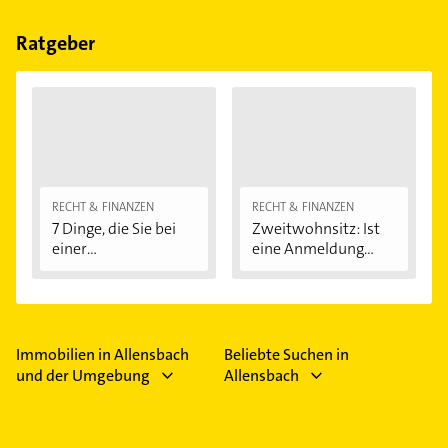
Bitte beachten Sie, dass diese an Sonn- und
Feiertagen abweichen können.
Ratgeber
RECHT & FINANZEN
RECHT & FINANZEN
7 Dinge, die Sie bei
Zweitwohnsitz: Ist
einer
eine Anmeldung...
Immobilienfinanzier
ung...
Immobilien in Allensbach
Beliebte Suchen in
und der Umgebung
Allensbach