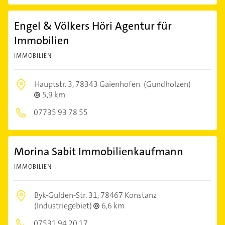
Engel & Völkers Höri Agentur für
Immobilien
IMMOBILIEN
Hauptstr. 3,
78343 Gaienhofen
(Gundholzen)
5,9 km
07735 93 78 55
Morina Sabit Immobilienkaufmann
IMMOBILIEN
Byk-Gulden-Str. 31,
78467 Konstanz
(Industriegebiet)
6,6 km
07531 94 20 17