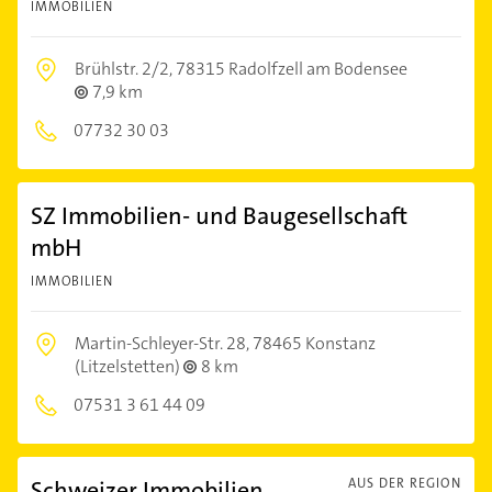
IMMOBILIEN
Brühlstr. 2/2,
78315 Radolfzell am Bodensee
7,9 km
07732 30 03
SZ Immobilien- und Baugesellschaft
mbH
IMMOBILIEN
Martin-Schleyer-Str. 28,
78465 Konstanz
(Litzelstetten)
8 km
07531 3 61 44 09
Schweizer Immobilien
AUS DER REGION