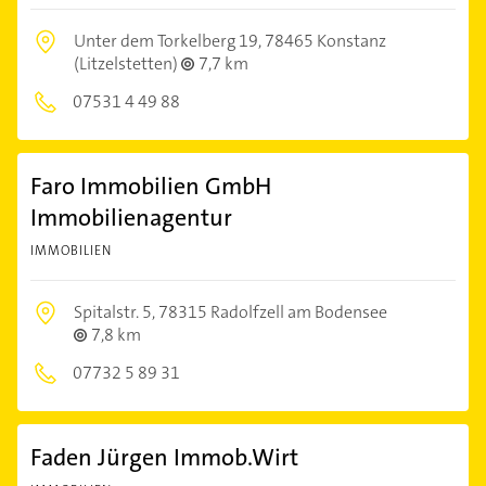
Unter dem Torkelberg 19,
78465 Konstanz
(Litzelstetten)
7,7 km
07531 4 49 88
Faro Immobilien GmbH
Immobilienagentur
IMMOBILIEN
Spitalstr. 5,
78315 Radolfzell am Bodensee
7,8 km
07732 5 89 31
Faden Jürgen Immob.Wirt