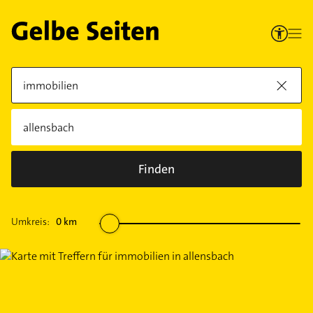
Finden
Umkreis:
0
km