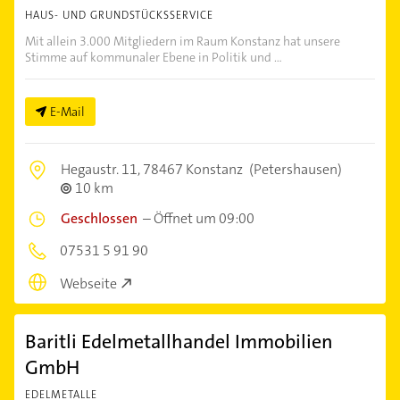
HAUS- UND GRUNDSTÜCKSSERVICE
Mit allein 3.000 Mitgliedern im Raum Konstanz hat unsere
Stimme auf kommunaler Ebene in Politik und ...
E-Mail
Hegaustr. 11,
78467 Konstanz
(Petershausen)
10 km
Geschlossen
–
Öffnet um 09:00
07531 5 91 90
Webseite
Baritli Edelmetallhandel Immobilien
GmbH
EDELMETALLE