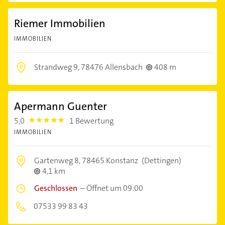
Riemer Immobilien
IMMOBILIEN
Strandweg 9,
78476 Allensbach
408 m
Apermann Guenter
5,0
1 Bewertung
5.0
IMMOBILIEN
Gartenweg 8,
78465 Konstanz
(Dettingen)
4,1 km
Geschlossen
–
Öffnet um 09:00
07533 99 83 43