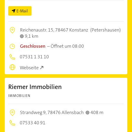
E-Mail
Reichenaustr. 15,
78467 Konstanz
(Petershausen)
9,1 km
Geschlossen
–
Öffnet um 08:00
07531 1 31 10
Webseite
Riemer Immobilien
IMMOBILIEN
Strandweg 9,
78476 Allensbach
408 m
07533 40 91