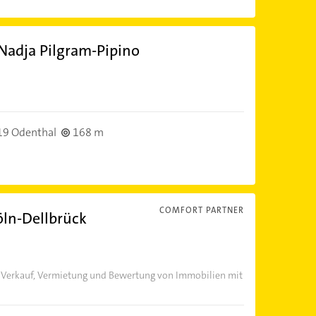
Nadja Pilgram-Pipino
9 Odenthal
168 m
COMFORT PARTNER
ln-Dellbrück
r Verkauf, Vermietung und Bewertung von Immobilien mit