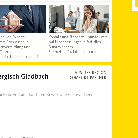
obilien-Experten
Kontakt und Standorte - bundesweit
it. Fachwissen in
mit Niederlassungen in fast allen
ienvermittlung und
Bundesländern.
fizienz.
Für mehr Infos bitte hier klicken!
Infos bitte hier klicken!
AUS DER REGION
rgisch Gladbach
COMFORT PARTNER
ach für Verkauf, Kauf und Bewertung hochwertiger