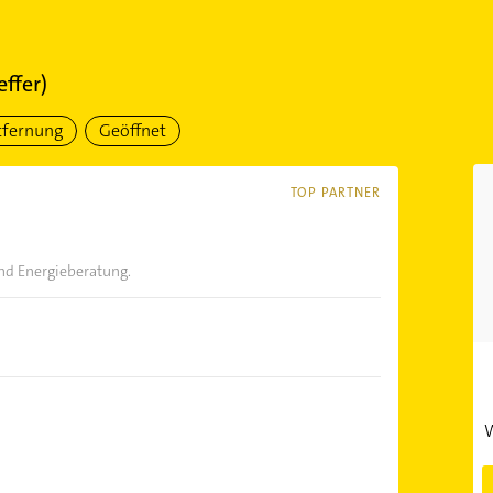
effer)
tfernung
Geöffnet
TOP PARTNER
nd Energieberatung.
W