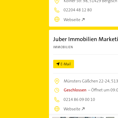
Kölner Str. 98,
51429 Bergisch
02204 48 12 80
Webseite
Juber Immobilien Marke
IMMOBILIEN
E-Mail
Münsters Gäßchen 22-24,
513
Geschlossen
–
Öffnet um 09:
0214 86 09 00 10
Webseite