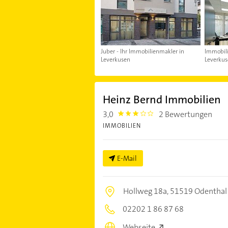
Juber - Ihr Immobilienmakler in
Immobil
Leverkusen
Leverku
Heinz Bernd Immobilien
3,0
2 Bewertungen
3.0
IMMOBILIEN
E-Mail
Hollweg 18a,
51519 Odenthal
02202 1 86 87 68
Webseite