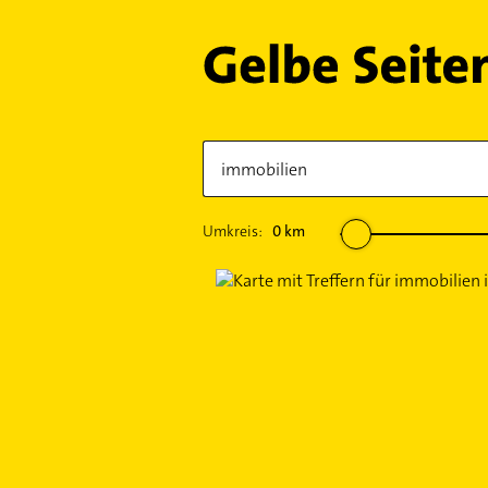
Umkreis:
0
km