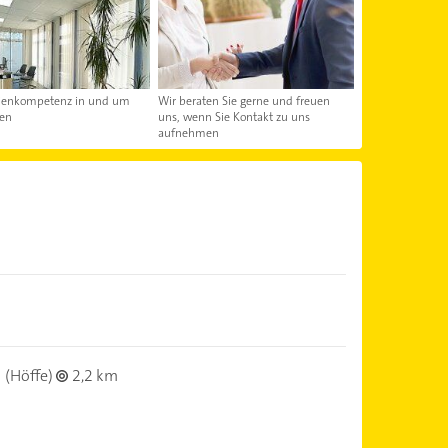
ienkompetenz in und um
Wir beraten Sie gerne und freuen
sen
uns, wenn Sie Kontakt zu uns
aufnehmen
(Höffe)
2,2 km