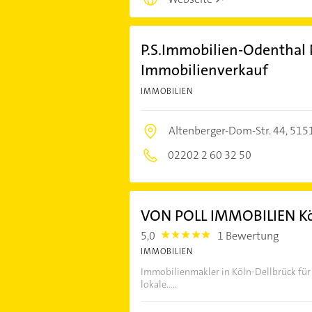
P.S.Immobilien-Odenthal 
Immobilienverkauf
IMMOBILIEN
Altenberger-Dom-Str. 44,
5151
02202 2 60 32 50
VON POLL IMMOBILIEN Kö
5,0
1 Bewertung
5.0
IMMOBILIEN
Immobilienmakler in Köln-Dellbrück fü
lokale.....