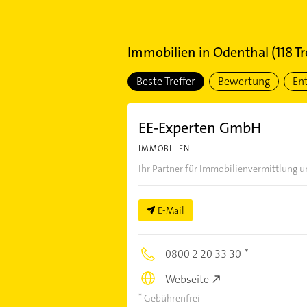
Immobilien
in
Odenthal
(
118
Tr
Beste Treffer
Bewertung
En
EE-Experten GmbH
IMMOBILIEN
Ihr Partner für Immobilienvermittlung u
E-Mail
0800 2 20 33 30
Webseite
Gebührenfrei