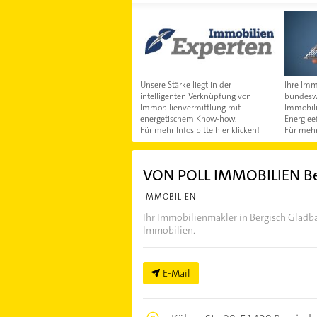
Unsere Stärke liegt in der
Ihre Imm
intelligenten Verknüpfung von
bundeswe
Immobilienvermittlung mit
Immobil
energetischem Know-how.
Energieef
Für mehr Infos bitte hier klicken!
Für mehr 
VON POLL IMMOBILIEN Be
IMMOBILIEN
Ihr Immobilienmakler in Bergisch Gladb
Immobilien.
E-Mail