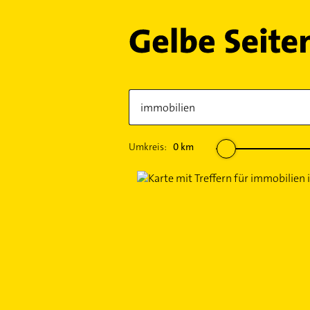
Umkreis:
0
km