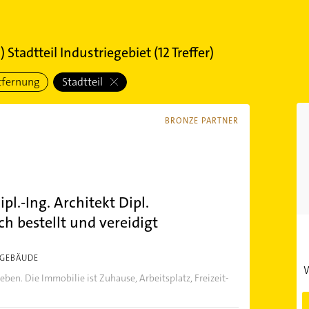
 Stadtteil Industriegebiet
(
12
Treffer)
tfernung
Stadtteil
BRONZE PARTNER
l.-Ing. Architekt Dipl.
ch bestellt und vereidigt
 GEBÄUDE
W
ben. Die Immobilie ist Zuhause, Arbeitsplatz, Freizeit-