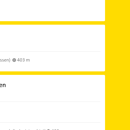
ssen)
403 m
en