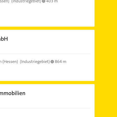
ssen)
(Industriegebiet)
403 m
mbH
n (Hessen)
(Industriegebiet)
864 m
Immobilien