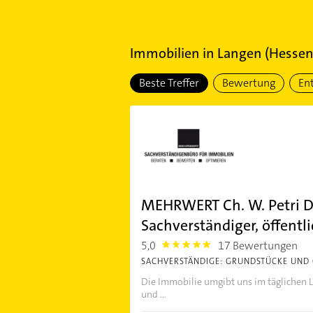
Immobilien
in
Langen (Hessen)
Beste Treffer
Bewertung
En
MEHRWERT Ch. W. Petri Dip
Sachverständiger, öffentli
5,0
17 Bewertungen
5.0
SACHVERSTÄNDIGE: GRUNDSTÜCKE UND
Die Immobilie umgibt uns im täglichen Le
und ...