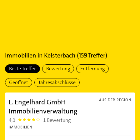
Immobilien
in
Kelsterbach
(
159
Treffer)
Beste Treffer
Bewertung
Entfernung
Geöffnet
Jahresabschlüsse
L. Engelhard GmbH
AUS DER REGION
Immobilienverwaltung
4,0
1 Bewertung
4.0
IMMOBILIEN