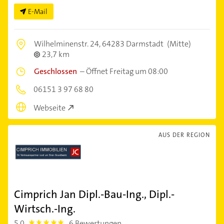
E-Mail
Wilhelminenstr. 24,
64283 Darmstadt
(Mitte)
23,7 km
Geschlossen
–
Öffnet Freitag um 08:00
06151 3 97 68 80
Webseite
AUS DER REGION
Cimprich Jan Dipl.-Bau-Ing., Dipl.-
Wirtsch.-Ing.
5,0
6 Bewertungen
5.0