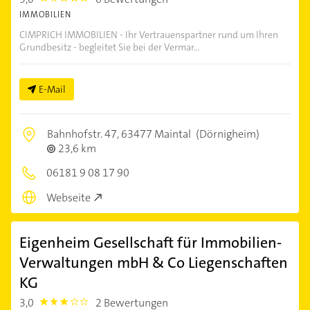
IMMOBILIEN
CIMPRICH IMMOBILIEN - Ihr Vertrauenspartner rund um Ihren
Grundbesitz - begleitet Sie bei der Vermar...
E-Mail
Bahnhofstr. 47,
63477 Maintal
(Dörnigheim)
23,6 km
06181 9 08 17 90
Webseite
Eigenheim Gesellschaft für Immobilien-
Verwaltungen mbH & Co Liegenschaften
KG
3,0
2 Bewertungen
3.0