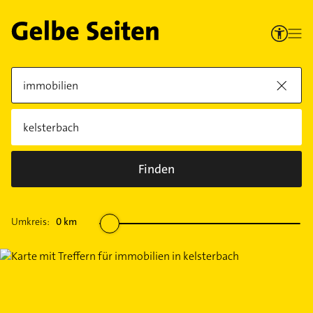
Finden
Umkreis:
0
km