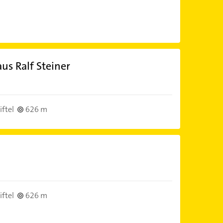
s Ralf Steiner
ftel
626 m
ftel
626 m