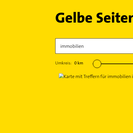
Umkreis:
0
km