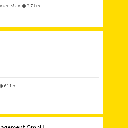
m am Main
2,7 km
611 m
Management GmbH