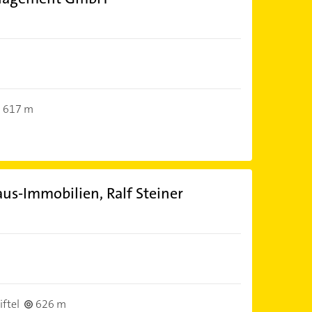
617 m
s-Immobilien, Ralf Steiner
ftel
626 m