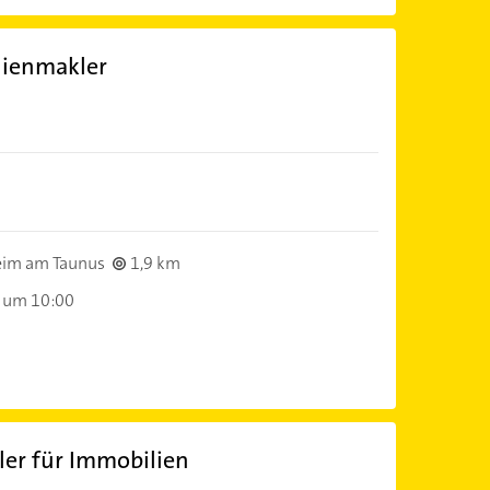
lienmakler
im am Taunus
1,9 km
 um 10:00
er für Immobilien