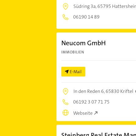
Südring 3a,
65795 Hattershei
06190 14 89
Neucom GmbH
IMMOBILIEN
E-Mail
In den Reden 6,
65830 Kriftel
06192 3 07 71 75
Webseite
Steinberg Real Estate 