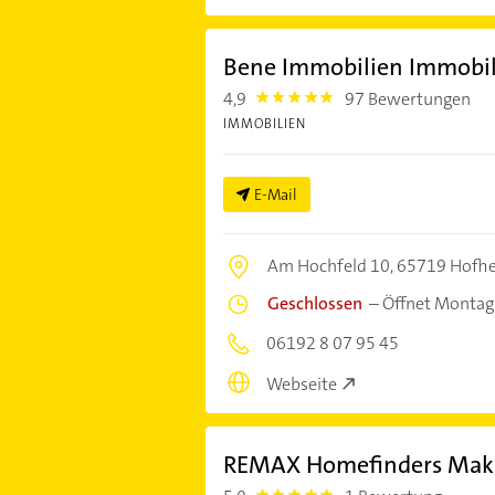
Bene Immobilien Immobi
4,9
97 Bewertungen
4.9
IMMOBILIEN
E-Mail
Am Hochfeld 10,
65719 Hofhe
Geschlossen
–
Öffnet Montag
06192 8 07 95 45
Webseite
REMAX Homefinders Makl