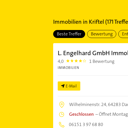
Immobilien
in
Kriftel
(
171
Treffe
Beste Treffer
Bewertung
En
L. Engelhard GmbH Immo
4,0
1 Bewertung
4.0
IMMOBILIEN
E-Mail
Wilhelminenstr. 24,
64283 Da
Geschlossen
–
Öffnet Montag
06151 3 97 68 80