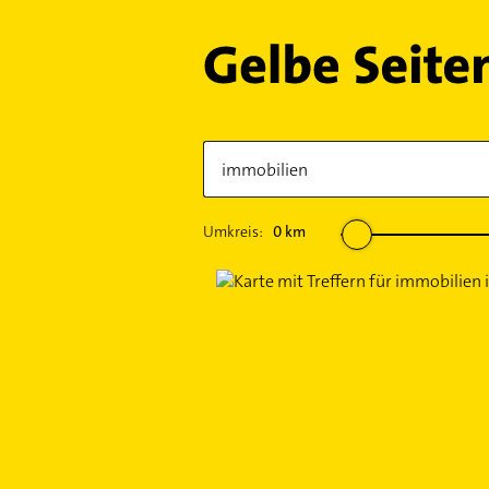
Umkreis:
0
km