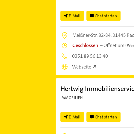
E-Mail
Chat starten
Meißner-Str. 82-84,
01445 Rad
Geschlossen
–
Öffnet um 09:
0351 89 56 13 40
Webseite
Hertwig Immobilienservi
IMMOBILIEN
E-Mail
Chat starten