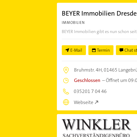
BEYER Immobilien Dresd
IMMOBILIEN
BEYER Immobilien gibt es nun schon seit
E-Mail
Termin
Chat s
Bruhmstr. 4H,
01465 Langebr
Geschlossen
–
Öffnet um 09:
035201 7 04 46
Webseite