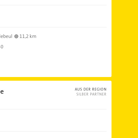
ebeul
11,2 km
30
ce
AUS DER REGION
SILBER PARTNER