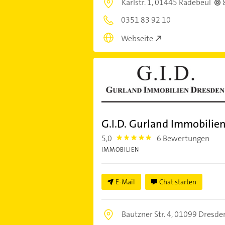
Karlstr. 1,
01445 Radebeul
0351 83 92 10
Webseite
G.I.D. Gurland Immobilie
5,0
6 Bewertungen
5.0
IMMOBILIEN
E-Mail
Chat starten
Bautzner Str. 4,
01099 Dresde