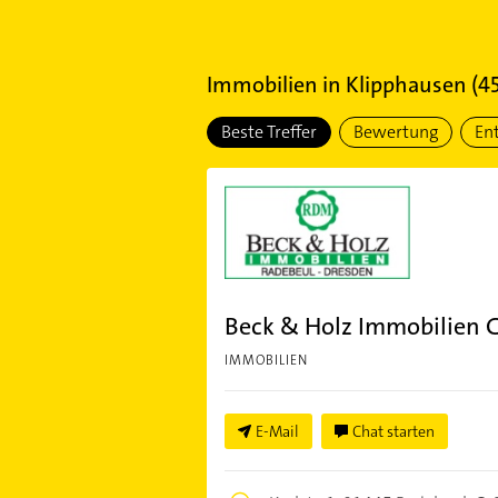
Immobilien
in
Klipphausen
(
4
Beste Treffer
Bewertung
En
Beck & Holz Immobilien
IMMOBILIEN
E-Mail
Chat starten