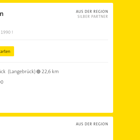
en
AUS DER REGION
SILBER PARTNER
 1990 !
tarten
ück
(Langebrück)
22,6 km
00
AUS DER REGION