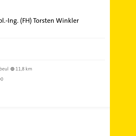
.-Ing. (FH) Torsten Winkler
beul
11,8 km
00