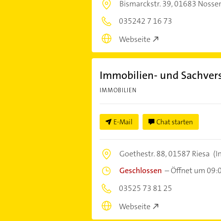
Bismarckstr. 39,
01683 Nosse
035242 7 16 73
Webseite
Immobilien- und Sachver
IMMOBILIEN
E-Mail
Chat starten
Goethestr. 88,
01587 Riesa
(I
Geschlossen
–
Öffnet um 09:
03525 73 81 25
Webseite