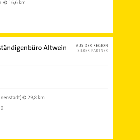
n
16,6 km
ständigenbüro Altwein
AUS DER REGION
SILBER PARTNER
nnenstadt)
29,8 km
00