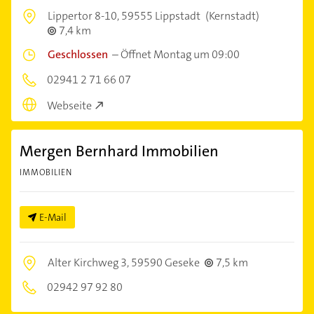
Lippertor 8-10,
59555 Lippstadt
(Kernstadt)
7,4 km
Geschlossen
–
Öffnet Montag um 09:00
02941 2 71 66 07
Webseite
Mergen Bernhard Immobilien
IMMOBILIEN
E-Mail
Alter Kirchweg 3,
59590 Geseke
7,5 km
02942 97 92 80