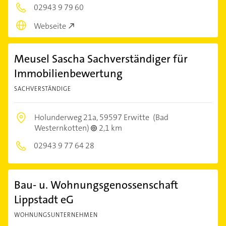
02943 9 79 60
Webseite
Meusel Sascha Sachverständiger für
Immobilienbewertung
SACHVERSTÄNDIGE
Holunderweg 21a,
59597 Erwitte
(Bad
Westernkotten)
2,1 km
02943 9 77 64 28
Bau- u. Wohnungsgenossenschaft
Lippstadt eG
WOHNUNGSUNTERNEHMEN