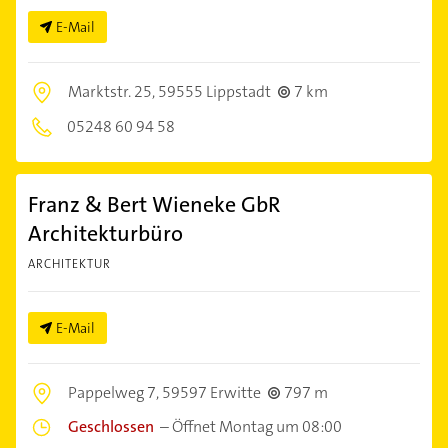
E-Mail
Marktstr. 25,
59555 Lippstadt
7 km
05248 60 94 58
Franz & Bert Wieneke GbR
Architekturbüro
ARCHITEKTUR
E-Mail
Pappelweg 7,
59597 Erwitte
797 m
Geschlossen
–
Öffnet Montag um 08:00