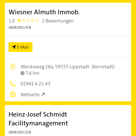
Wiesner Almuth Immob.
1,0
2 Bewertungen
1.0
IMMOBILIEN
E-Mail
Mörikeweg 18a,
59555 Lippstadt
(Kernstadt)
7,6 km
02941 6 21 43
Webseite
Heinz-Josef Schmidt
Facilitymanagement
IMMOBILIEN