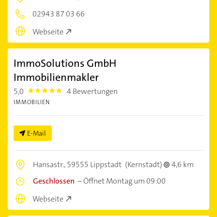
02943 87 03 66
Webseite
ImmoSolutions GmbH
Immobilienmakler
5,0
4 Bewertungen
5.0
IMMOBILIEN
E-Mail
Hansastr.,
59555 Lippstadt
(Kernstadt)
4,6 km
Geschlossen
–
Öffnet Montag um 09:00
Webseite