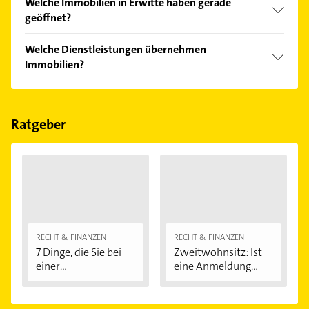
Welche Immobilien in Erwitte haben gerade
Kundenmeinungen und profitieren Sie von den
geöffnet?
Empfehlungen. Die Suchergebnisse können Sie sich
einfach nach
Bewertungen
sortiert anzeigen lassen.
Im Anbieter-Bereich finden Sie alle
Öffnungszeiten
.
Welche Dienstleistungen übernehmen
Bitte beachten Sie, dass diese an Sonn- und
Immobilien?
Feiertagen abweichen können.
Folgende Leistungen werden angeboten:
Immobilienbewertung.
Ratgeber
RECHT & FINANZEN
RECHT & FINANZEN
7 Dinge, die Sie bei
Zweitwohnsitz: Ist
einer
eine Anmeldung...
Immobilienfinanzier
ung...