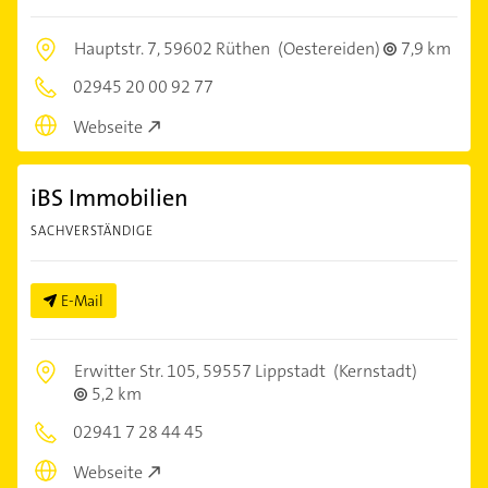
Hauptstr. 7,
59602 Rüthen
(Oestereiden)
7,9 km
02945 20 00 92 77
Webseite
iBS Immobilien
SACHVERSTÄNDIGE
E-Mail
Erwitter Str. 105,
59557 Lippstadt
(Kernstadt)
5,2 km
02941 7 28 44 45
Webseite