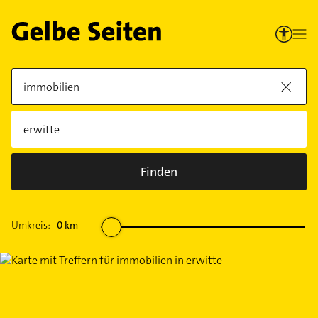
Finden
Umkreis:
0
km