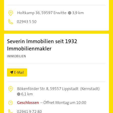
Holtkamp 36,
59597 Erwitte
3,9 km
02943 5 50
Severin Immobilien seit 1932
Immobilienmakler
IMMOBILIEN
E-Mail
Bökenförder Str. 8,
59557 Lippstadt
(Kernstadt)
6,1 km
Geschlossen
–
Öffnet Montag um 10:00
02941 9 72 80