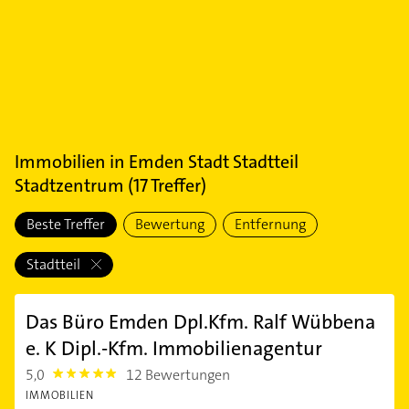
Immobilien
in
Emden Stadt Stadtteil
Stadtzentrum
(
17
Treffer)
Beste Treffer
Bewertung
Entfernung
Stadtteil
Das Büro Emden Dpl.Kfm. Ralf Wübbena
e. K Dipl.-Kfm. Immobilienagentur
5,0
12 Bewertungen
5.0
IMMOBILIEN