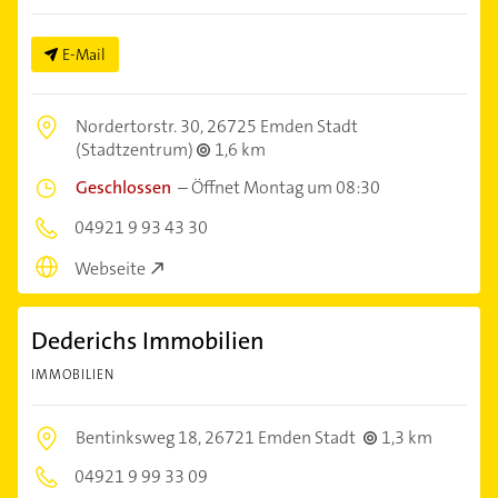
E-Mail
Nordertorstr. 30,
26725 Emden Stadt
(Stadtzentrum)
1,6 km
Geschlossen
–
Öffnet Montag um 08:30
04921 9 93 43 30
Webseite
Dederichs Immobilien
IMMOBILIEN
Bentinksweg 18,
26721 Emden Stadt
1,3 km
04921 9 99 33 09