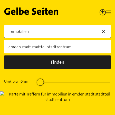
Finden
Umkreis:
0
km