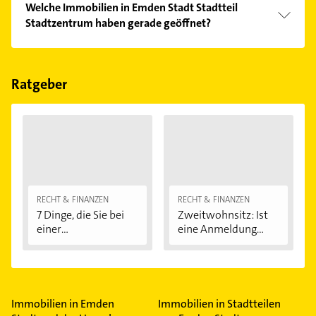
Welche Immobilien in Emden Stadt Stadtteil
Kundenmeinungen und profitieren Sie von den
Stadtzentrum haben gerade geöffnet?
Empfehlungen. Die Suchergebnisse können Sie sich
einfach nach
Bewertungen
sortiert anzeigen lassen.
Im Anbieter-Bereich finden Sie alle
Öffnungszeiten
.
Bitte beachten Sie, dass diese an Sonn- und
Feiertagen abweichen können.
Ratgeber
RECHT & FINANZEN
RECHT & FINANZEN
7 Dinge, die Sie bei
Zweitwohnsitz: Ist
einer
eine Anmeldung...
Immobilienfinanzier
ung...
Immobilien in Emden
Immobilien in Stadtteilen