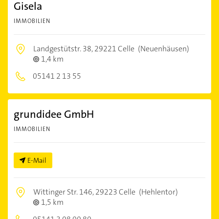
Gisela
IMMOBILIEN
Landgestütstr. 38,
29221 Celle
(Neuenhäusen)
1,4 km
05141 2 13 55
grundidee GmbH
IMMOBILIEN
E-Mail
Wittinger Str. 146,
29223 Celle
(Hehlentor)
1,5 km