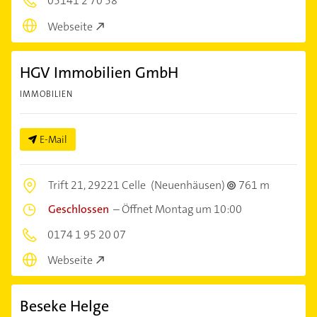
05141 2 70 58
Webseite
HGV Immobilien GmbH
IMMOBILIEN
E-Mail
Trift 21,
29221 Celle
(Neuenhäusen)
761 m
Geschlossen
–
Öffnet Montag um 10:00
0174 1 95 20 07
Webseite
Beseke Helge