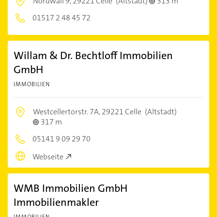
Nordwall 9,
29221 Celle
(Altstadt)
313 m
01517 2 48 45 72
Willam & Dr. Bechtloff Immobilien
GmbH
IMMOBILIEN
Westcellertorstr. 7A,
29221 Celle
(Altstadt)
317 m
05141 9 09 29 70
Webseite
WMB Immobilien GmbH
Immobilienmakler
IMMOBILIEN