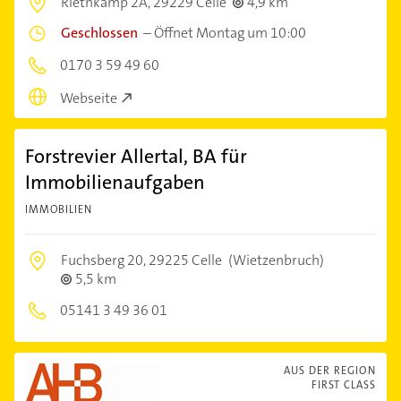
Riethkamp 2A,
29229 Celle
4,9 km
Geschlossen
–
Öffnet Montag um 10:00
0170 3 59 49 60
Webseite
Forstrevier Allertal, BA für
Immobilienaufgaben
IMMOBILIEN
Fuchsberg 20,
29225 Celle
(Wietzenbruch)
5,5 km
05141 3 49 36 01
AUS DER REGION
FIRST CLASS