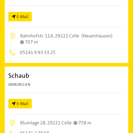
E-Mail
Bahnhofstr. 11A,
29221 Celle
(Neuenhäusen)
707 m
05141 9 93 33 25
Schaub
IMMOBILIEN
E-Mail
Blumlage 28,
29221 Celle
758 m