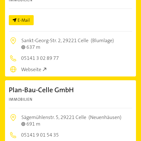
E-Mail
Sankt-Georg-Str. 2,
29221 Celle
(Blumlage)
637 m
05141 3 02 89 77
Webseite
Plan-Bau-Celle GmbH
IMMOBILIEN
Sägemühlenstr. 5,
29221 Celle
(Neuenhäusen)
691 m
05141 9 01 54 35