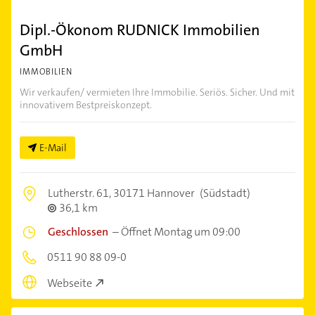
Dipl.-Ökonom RUDNICK Immobilien
GmbH
IMMOBILIEN
Wir verkaufen/ vermieten Ihre Immobilie. Seriös. Sicher. Und mit
innovativem Bestpreiskonzept.
E-Mail
Lutherstr. 61,
30171 Hannover
(Südstadt)
36,1 km
Geschlossen
–
Öffnet Montag um 09:00
0511 90 88 09-0
Webseite