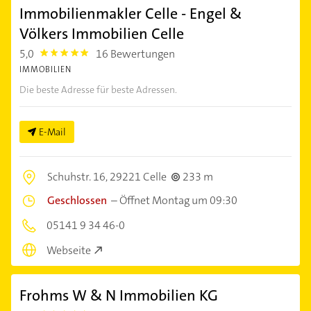
Immobilienmakler Celle - Engel &
Völkers Immobilien Celle
5,0
16 Bewertungen
5.0
IMMOBILIEN
Die beste Adresse für beste Adressen.
E-Mail
Schuhstr. 16,
29221 Celle
233 m
Geschlossen
–
Öffnet Montag um 09:30
05141 9 34 46-0
Webseite
Frohms W & N Immobilien KG