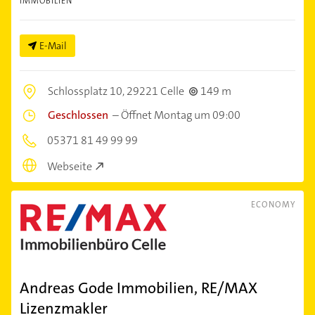
IMMOBILIEN
E-Mail
Schlossplatz 10,
29221 Celle
149 m
Geschlossen
–
Öffnet Montag um 09:00
05371 81 49 99 99
Webseite
ECONOMY
Andreas Gode Immobilien, RE/MAX
Lizenzmakler