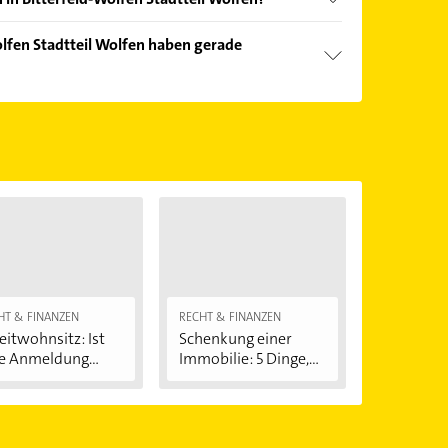
nd echter Kundenmeinungen und profitieren Sie
lfen Stadtteil Wolfen haben gerade
ebnisse können Sie sich einfach nach
en.
Öffnungszeiten
. Bitte beachten Sie, dass diese an
önnen.
HT & FINANZEN
RECHT & FINANZEN
itwohnsitz: Ist
Schenkung einer
e Anmeldung...
Immobilie: 5 Dinge,...