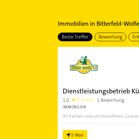
Immobilien
in
Bitterfeld-Wolf
Beste Treffer
Bewertung
En
Dienstleistungsbetrieb Kü
1,0
1 Bewertung
1.0
IMMOBILIEN
Ihr Partner rund um Immobilien, Grund
E-Mail