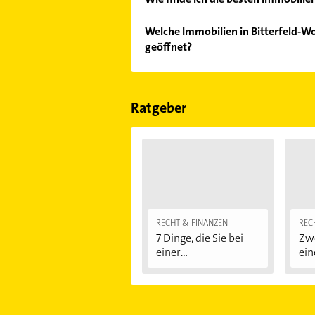
Vergleichen Sie alle Anbieter anha
Welche Immobilien in Bitterfeld-Wo
von den Empfehlungen. Die Sucherg
geöffnet?
Bewertungen
sortiert anzeigen lass
Im Anbieter-Bereich finden Sie alle
Sonn- und Feiertagen abweichen k
Ratgeber
RECHT & FINANZEN
REC
7 Dinge, die Sie bei
Zwe
einer
ein
Immobilienfinanzier
ung...