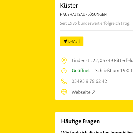
Küster
HAUSHALTSAUFLÖSUNGEN
Seit 1985 bundesweit erfolgreich tätig!
E-Mail
Lindenstr. 22,
06749 Bitterfel
Geöffnet
–
Schließt um 19:00
03493 9 78 62 42
Webseite
Häufige Fragen
Wie finde ich die besten Immobilien