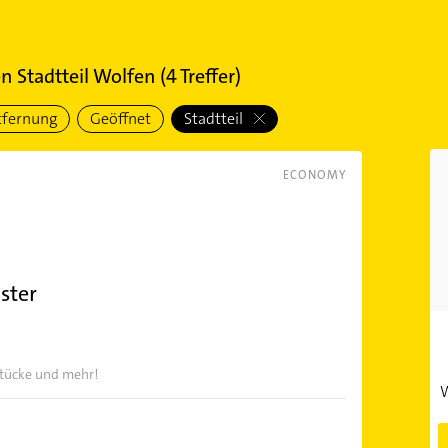
en Stadtteil Wolfen
(
4
Treffer)
tfernung
Geöffnet
Stadtteil
ECONOMY
ster
stücke und mehr!
W