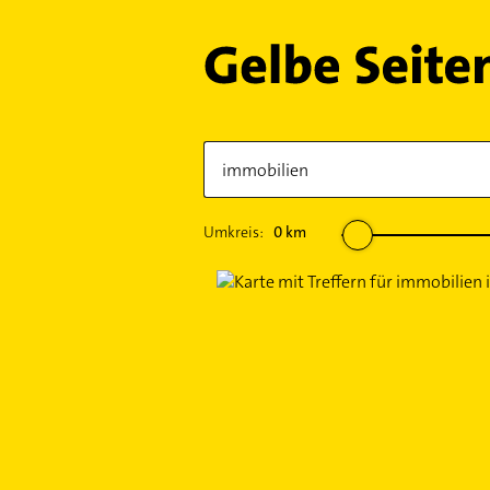
Umkreis:
0
km