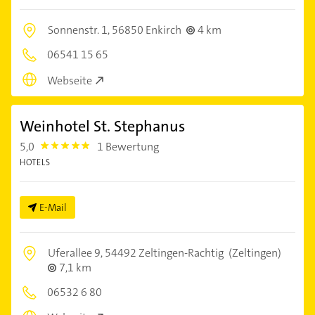
Sonnenstr. 1,
56850 Enkirch
4 km
06541 15 65
Webseite
Weinhotel St. Stephanus
5,0
1 Bewertung
5.0
HOTELS
E-Mail
Uferallee 9,
54492 Zeltingen-Rachtig
(Zeltingen)
7,1 km
06532 6 80