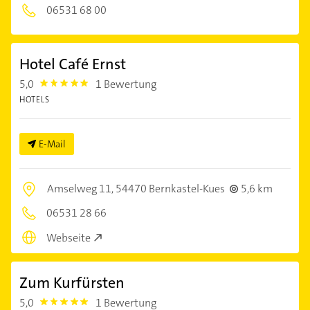
06531 68 00
Hotel Café Ernst
5,0
1 Bewertung
5.0
HOTELS
E-Mail
Amselweg 11,
54470 Bernkastel-Kues
5,6 km
06531 28 66
Webseite
Zum Kurfürsten
5,0
1 Bewertung
5.0