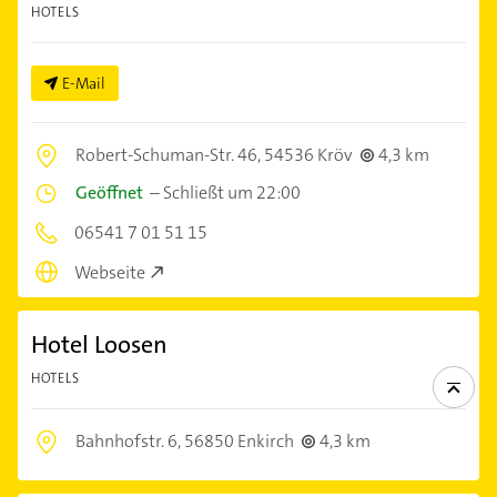
HOTELS
E-Mail
Robert-Schuman-Str. 46,
54536 Kröv
4,3 km
Geöffnet
–
Schließt um 22:00
06541 7 01 51 15
Webseite
Hotel Loosen
HOTELS
Bahnhofstr. 6,
56850 Enkirch
4,3 km