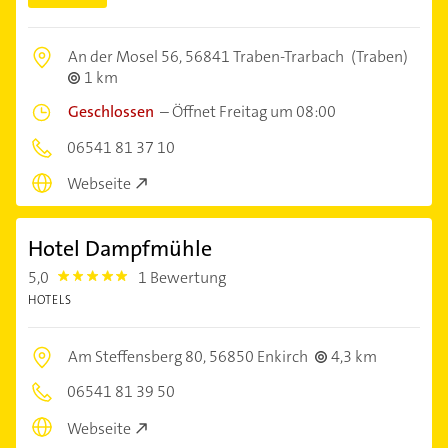
An der Mosel 56,
56841 Traben-Trarbach
(Traben)
1 km
Geschlossen
–
Öffnet Freitag um 08:00
06541 81 37 10
Webseite
Hotel Dampfmühle
5,0
1 Bewertung
5.0
HOTELS
Am Steffensberg 80,
56850 Enkirch
4,3 km
06541 81 39 50
Webseite