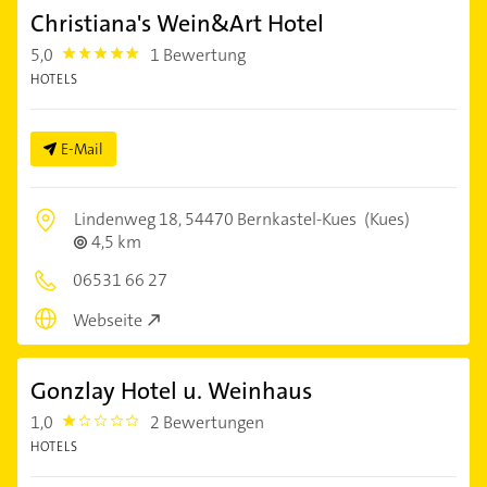
Christiana's Wein&Art Hotel
5,0
1 Bewertung
5.0
HOTELS
E-Mail
Lindenweg 18,
54470 Bernkastel-Kues
(Kues)
4,5 km
06531 66 27
Webseite
Gonzlay Hotel u. Weinhaus
1,0
2 Bewertungen
1.0
HOTELS