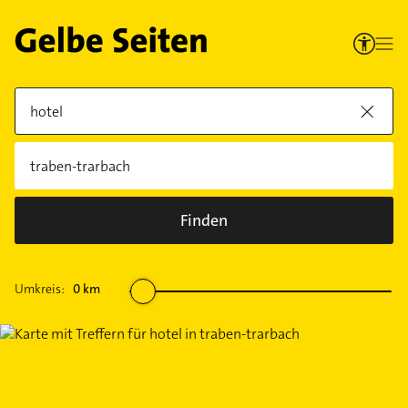
Finden
Umkreis:
0
km