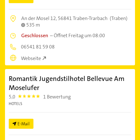
An der Mosel 12,
56841 Traben-Trarbach
(Traben)
535 m
Geschlossen
–
Öffnet Freitag um 08:00
06541 81 59 08
Webseite
Romantik Jugendstilhotel Bellevue Am
Moselufer
5,0
1 Bewertung
5.0
HOTELS
E-Mail