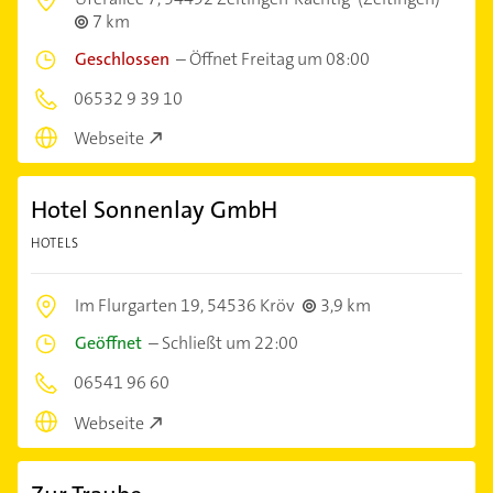
7 km
Geschlossen
–
Öffnet Freitag um 08:00
06532 9 39 10
Webseite
Hotel Sonnenlay GmbH
HOTELS
Im Flurgarten 19,
54536 Kröv
3,9 km
Geöffnet
–
Schließt um 22:00
06541 96 60
Webseite