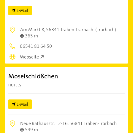
E-Mail
Am Markt 8,
56841 Traben-Trarbach
(Trarbach)
365 m
06541 81 64 50
Webseite
Moselschlößchen
HOTELS
E-Mail
Neue Rathausstr. 12-16,
56841 Traben-Trarbach
549 m