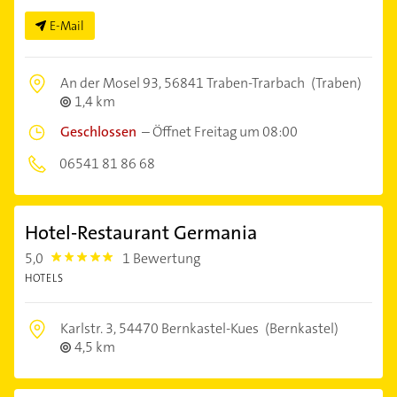
E-Mail
An der Mosel 93,
56841 Traben-Trarbach
(Traben)
1,4 km
Geschlossen
–
Öffnet Freitag um 08:00
06541 81 86 68
Hotel-Restaurant Germania
5,0
1 Bewertung
5.0
HOTELS
Karlstr. 3,
54470 Bernkastel-Kues
(Bernkastel)
4,5 km