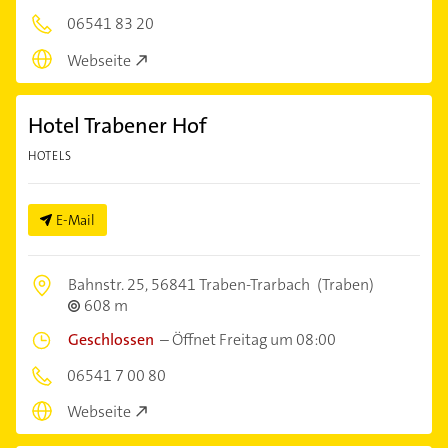
06541 83 20
Webseite
Hotel Trabener Hof
HOTELS
E-Mail
Bahnstr. 25,
56841 Traben-Trarbach
(Traben)
608 m
Geschlossen
–
Öffnet Freitag um 08:00
06541 7 00 80
Webseite