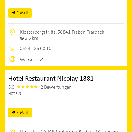
E-Mail
Klosterbergstr. 8a,
56841 Traben-Trarbach
3,6 km
06541 86 08 10
Webseite
Hotel Restaurant Nicolay 1881
5,0
2 Bewertungen
5.0
HOTELS
E-Mail
Uferallee 7,
54492 Zeltingen-Rachtig
(Zeltingen)