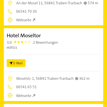
An der Mosel 11,
56841 Traben-Trarbach
574 m
06541 70 30
Webseite
Hotel Moseltor
3,0
2 Bewertungen
3.0
HOTELS
E-Mail
Moselstr. 1,
56841 Traben-Trarbach
362 m
06541 65 51
Webseite