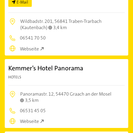
E-Mail
Wildbadstr. 201,
56841 Traben-Trarbach
(Kautenbach)
3,4 km
06541 70 50
Webseite
Kemmer’s Hotel Panorama
HOTELS
Panoramastr. 12,
54470 Graach an der Mosel
3,5 km
06531 45 05
Webseite