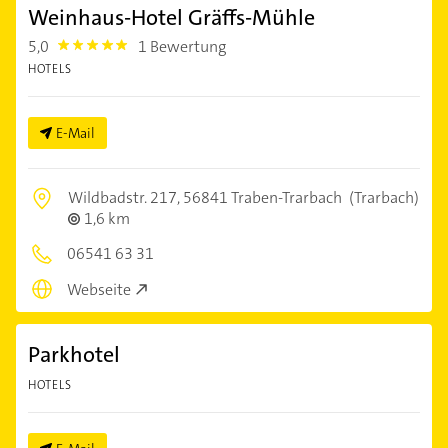
Weinhaus-Hotel Gräffs-Mühle
5,0
1 Bewertung
5.0
HOTELS
E-Mail
Wildbadstr. 217,
56841 Traben-Trarbach
(Trarbach)
1,6 km
06541 63 31
Webseite
Parkhotel
HOTELS