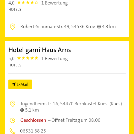
4,0
1 Bewertung
4.0
HOTELS
Robert-Schuman-Str. 49,
54536 Kröv
4,3 km
Hotel garni Haus Arns
5,0
1 Bewertung
5.0
HOTELS
E-Mail
Jugendheimstr. 1A,
54470 Bernkastel-Kues
(Kues)
5,1 km
Geschlossen
–
Öffnet Freitag um 08:00
06531 68 25