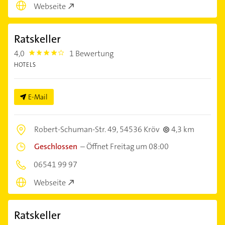
Webseite
Ratskeller
4,0
1 Bewertung
4.0
HOTELS
E-Mail
Robert-Schuman-Str. 49,
54536 Kröv
4,3 km
Geschlossen
–
Öffnet Freitag um 08:00
06541 99 97
Webseite
Ratskeller