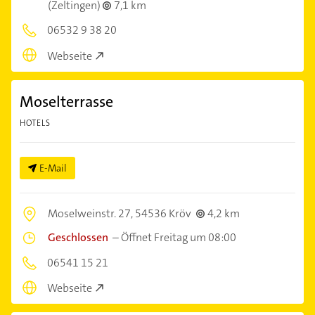
(Zeltingen)
7,1 km
06532 9 38 20
Webseite
Moselterrasse
HOTELS
E-Mail
Moselweinstr. 27,
54536 Kröv
4,2 km
Geschlossen
–
Öffnet Freitag um 08:00
06541 15 21
Webseite