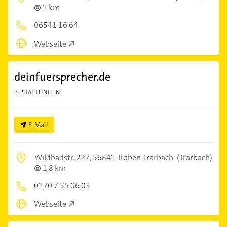
1 km
06541 16 64
Webseite
deinfuersprecher.de
BESTATTUNGEN
E-Mail
Wildbadstr. 227,
56841 Traben-Trarbach
(Trarbach)
1,8 km
0170 7 55 06 03
Webseite