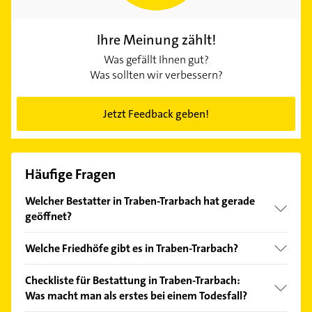
Ihre Meinung zählt!
Was gefällt Ihnen gut?
Was sollten wir verbessern?
Jetzt Feedback geben!
Häufige Fragen
Welcher Bestatter in Traben-Trarbach hat gerade
geöffnet?
Im Anbieter-Bereich finden Sie alle
Öffnungszeiten
.
Welche Friedhöfe gibt es in Traben-Trarbach?
Bitte beachten Sie, dass diese an Sonn- und
Feiertagen abweichen können.
In Deutschland gibt es genaue Vorschriften für
Checkliste für Bestattung in Traben-Trarbach:
Bestattungen, die darauf abzielen, eine geordnete
Was macht man als erstes bei einem Todesfall?
Bestattungskultur zu sichern. Die bestehenden