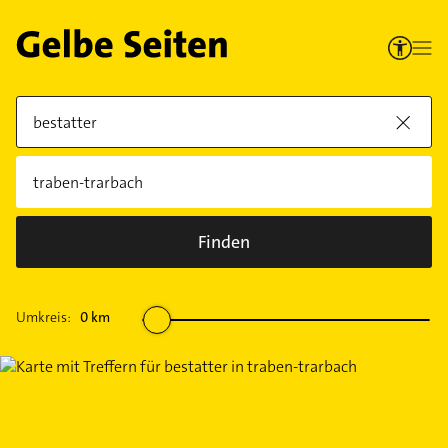
Finden
Umkreis:
0
km