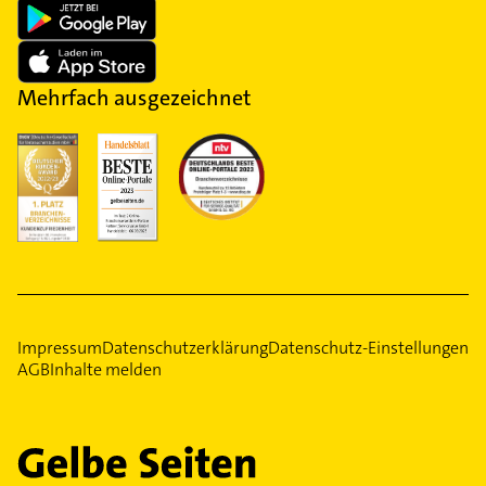
Stille Beisetzung, bei der die Trauerfeier ohne
Angehörige durchgeführt wird. Üblicherweise steht
auf dem Grab, meist ein Urnengrab, auch kein
Name, weshalb auch von einer anonymen
Mehrfach ausgezeichnet
Bestattung gesprochen wird.
Impressum
Datenschutzerklärung
Datenschutz-Einstellungen
AGB
Inhalte melden