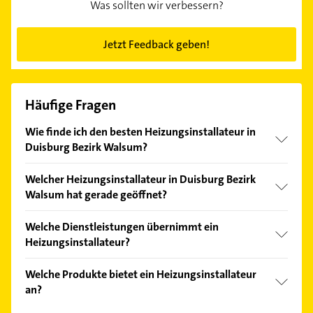
Was sollten wir verbessern?
Jetzt Feedback geben!
Häufige Fragen
Wie finde ich den besten Heizungsinstallateur in
Duisburg Bezirk Walsum?
Vergleichen Sie alle Anbieter anhand echter
Welcher Heizungsinstallateur in Duisburg Bezirk
Kundenmeinungen und profitieren Sie von den
Walsum hat gerade geöffnet?
Empfehlungen. Die Suchergebnisse können Sie sich
einfach nach
Bewertungen
sortiert anzeigen lassen.
Im Anbieter-Bereich finden Sie alle
Öffnungszeiten
.
Welche Dienstleistungen übernimmt ein
Bitte beachten Sie, dass diese an Sonn- und
Heizungsinstallateur?
Feiertagen abweichen können.
Folgende Leistungen werden angeboten:
Welche Produkte bietet ein Heizungsinstallateur
Heizungseinbau.
an?
Das Angebot umfasst unter anderem Klimatechnik