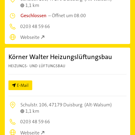
1,1 km
Geschlossen
–
Öffnet um 08:00
0203 48 59 66
Webseite
Körner Walter Heizungslüftungsbau
HEIZUNGS- UND LÜFTUNGSBAU
E-Mail
Schulstr. 106,
47179 Duisburg
(Alt-Walsum)
1,1 km
0203 48 59 66
Webseite