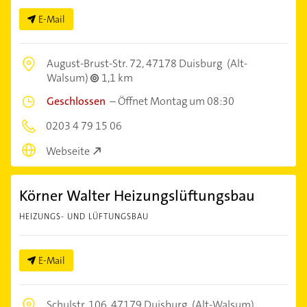
E-Mail
August-Brust-Str. 72,
47178 Duisburg
(Alt-
Walsum)
1,1 km
Geschlossen
–
Öffnet Montag um 08:30
0203 4 79 15 06
Webseite
Körner Walter Heizungslüftungsbau
HEIZUNGS- UND LÜFTUNGSBAU
E-Mail
Schulstr. 106,
47179 Duisburg
(Alt-Walsum)