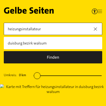
Finden
Umkreis:
0
km