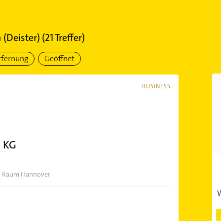
(Deister)
(
21
Treffer)
tfernung
Geöffnet
BUSINESS
. KG
 im Raum Hannover
W