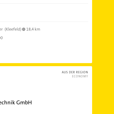
er
(Kleefeld)
18,4 km
00
AUS DER REGION
ECONOMY
rtechnik GmbH