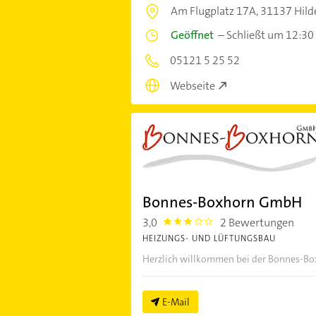
Am Flugplatz 17A,
31137 Hild
Geöffnet
–
Schließt um 12:30
05121 5 25 52
Webseite
Bonnes-Boxhorn GmbH
3,0
2 Bewertungen
3.0
HEIZUNGS- UND LÜFTUNGSBAU
Herzlich willkommen bei der Bonnes-Box
E-Mail