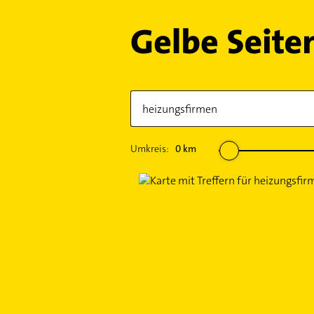
Umkreis:
0
km