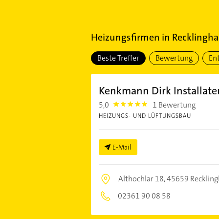
Heizungsfirmen
in
Recklingha
Beste Treffer
Bewertung
En
Kenkmann Dirk Installate
5,0
1 Bewertung
5.0
HEIZUNGS- UND LÜFTUNGSBAU
E-Mail
Althochlar 18,
45659 Recklin
02361 90 08 58