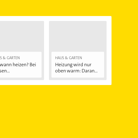
S & GARTEN
HAUS & GARTEN
wann heizen? Bei
Heizung wird nur
sen
oben warm: Daran...
ßentemperaturen