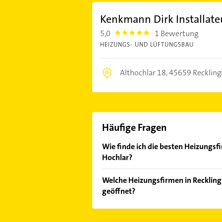
Kenkmann Dirk Installate
5,0
1 Bewertung
5.0
HEIZUNGS- UND LÜFTUNGSBAU
Althochlar 18,
45659 Recklin
Häufige Fragen
Wie finde ich die besten Heizungsf
Hochlar?
Vergleichen Sie alle Anbieter anha
Welche Heizungsfirmen in Reckling
von den Empfehlungen. Die Sucherg
geöffnet?
Bewertungen
sortiert anzeigen lass
Im Anbieter-Bereich finden Sie alle
Sonn- und Feiertagen abweichen k