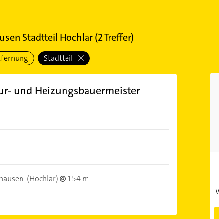
usen Stadtteil Hochlar
(
2
Treffer)
tfernung
Stadtteil
ur- und Heizungsbauermeister
ghausen
(Hochlar)
154 m
W