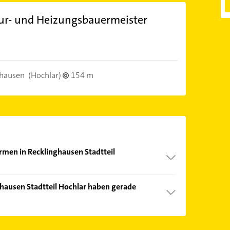
ur- und Heizungsbauermeister
ghausen
(Hochlar)
154 m
irmen in Recklinghausen Stadtteil
nd echter Kundenmeinungen und profitieren Sie
hausen Stadtteil Hochlar haben gerade
ebnisse können Sie sich einfach nach
en.
Öffnungszeiten
. Bitte beachten Sie, dass diese an
önnen.