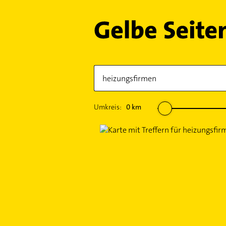
Umkreis:
0
km