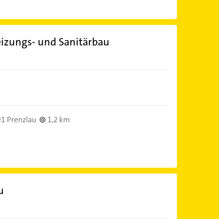
eizungs- und Sanitärbau
1 Prenzlau
1,2 km
u