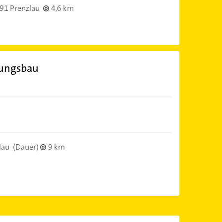
91 Prenzlau
4,6 km
ungsbau
lau
(Dauer)
9 km