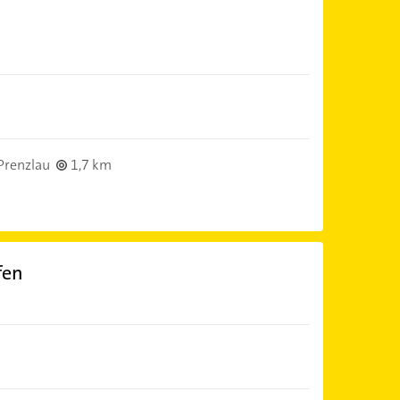
Prenzlau
1,7 km
fen