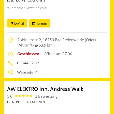
ELEKTROINSTALLATIONEN
Wir machen Watt Ihr Volt!
E-Mail
Termin
Robinienstr. 2,
16259 Bad Freienwalde (Oder)
(Altranft)
63,9 km
Geschlossen
–
Öffnet um 07:00
03344 52 52
Webseite
AW ELEKTRO Inh. Andreas Walk
5,0
1 Bewertung
5.0
ELEKTROINSTALLATIONEN