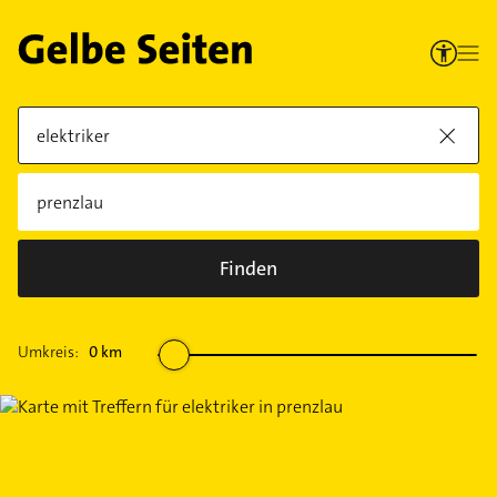
Finden
Umkreis:
0
km