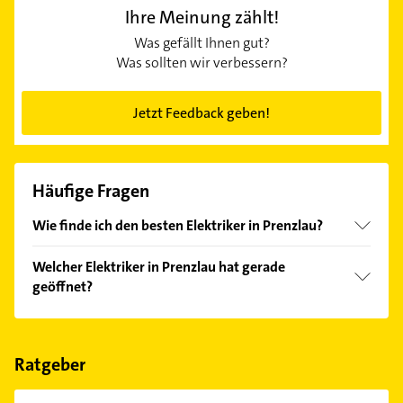
Ihre Meinung zählt!
Was gefällt Ihnen gut?
Was sollten wir verbessern?
Jetzt Feedback geben!
Häufige Fragen
Wie finde ich den besten Elektriker in Prenzlau?
Vergleichen Sie alle Anbieter anhand echter
Welcher Elektriker in Prenzlau hat gerade
Kundenmeinungen und profitieren Sie von den
geöffnet?
Empfehlungen. Die Suchergebnisse können Sie sich
einfach nach
Bewertungen
sortiert anzeigen lassen.
Im Anbieter-Bereich finden Sie alle
Öffnungszeiten
.
Bitte beachten Sie, dass diese an Sonn- und
Feiertagen abweichen können.
Ratgeber