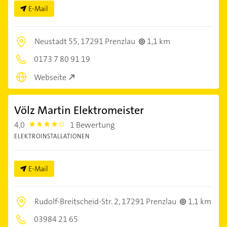
E-Mail
Neustadt 55,
17291 Prenzlau
1,1 km
0173 7 80 91 19
Webseite
Völz Martin Elektromeister
4,0
1 Bewertung
4.0
ELEKTROINSTALLATIONEN
E-Mail
Rudolf-Breitscheid-Str. 2,
17291 Prenzlau
1,1 km
03984 21 65