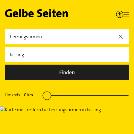
Finden
Umkreis:
0
km