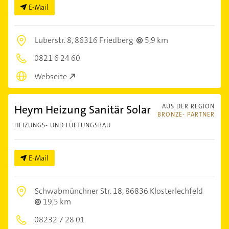
E-Mail
Luberstr. 8,
86316 Friedberg
5,9 km
0821 6 24 60
Webseite
Heym Heizung Sanitär Solar
AUS DER REGION
BRONZE- PARTNER
HEIZUNGS- UND LÜFTUNGSBAU
E-Mail
Schwabmünchner Str. 18,
86836 Klosterlechfeld
19,5 km
08232 7 28 01