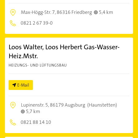
Max-Högg-Str. 7,
86316 Friedberg
5,4 km
0821 2 67 39-0
Loos Walter, Loos Herbert Gas-Wasser-
Heiz.Mstr.
HEIZUNGS- UND LÜFTUNGSBAU
E-Mail
Lupinenstr. 5,
86179 Augsburg
(Haunstetten)
5,7 km
0821 88 14 10