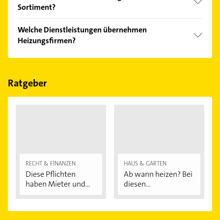
Bitte beachten Sie, dass diese an Sonn- und
Sortiment?
Feiertagen abweichen können.
Die Heizungsfirmen verkaufen Marken wie Buderus
Welche Dienstleistungen übernehmen
und Vaillant.
Heizungsfirmen?
Folgende Leistungen werden angeboten: Heizung,
Sanitär, Solar, Ölheizung und Bad.
Ratgeber
RECHT & FINANZEN
HAUS & GARTEN
Diese Pflichten
Ab wann heizen? Bei
haben Mieter und...
diesen
Außentemperaturen
...