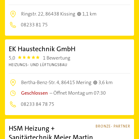
Ringstr. 22,
86438 Kissing
1,1 km
08233 81 75
EK Haustechnik GmbH
5,0
1 Bewertung
5.0
HEIZUNGS- UND LÜFTUNGSBAU
Bertha-Benz-Str. 4,
86415 Mering
3,6 km
Geschlossen
–
Öffnet Montag um 07:30
08233 84 78 75
HSM Heizung +
BRONZE- PARTNER
Sanitärtechnik Meier Martin