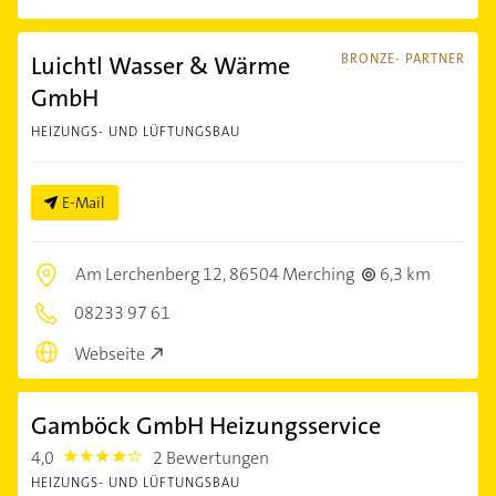
Luichtl Wasser & Wärme
BRONZE- PARTNER
GmbH
HEIZUNGS- UND LÜFTUNGSBAU
E-Mail
Am Lerchenberg 12,
86504 Merching
6,3 km
08233 97 61
Webseite
Gamböck GmbH Heizungsservice
4,0
2 Bewertungen
4.0
HEIZUNGS- UND LÜFTUNGSBAU