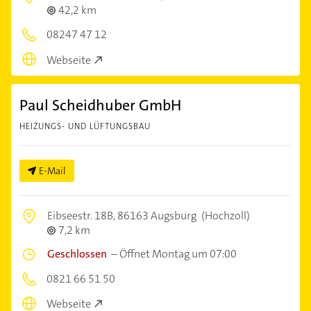
42,2 km
08247 47 12
Webseite
Paul Scheidhuber GmbH
HEIZUNGS- UND LÜFTUNGSBAU
E-Mail
Eibseestr. 18B,
86163 Augsburg
(Hochzoll)
7,2 km
Geschlossen
–
Öffnet Montag um 07:00
0821 66 51 50
Webseite