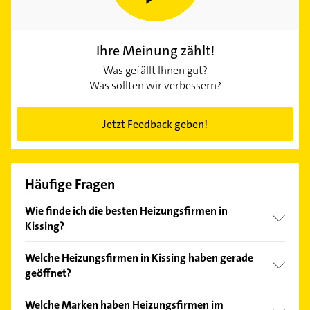
Ihre Meinung zählt!
Was gefällt Ihnen gut?
Was sollten wir verbessern?
Jetzt Feedback geben!
Häufige Fragen
Wie finde ich die besten Heizungsfirmen in
Kissing?
Vergleichen Sie alle Anbieter anhand echter
Welche Heizungsfirmen in Kissing haben gerade
Kundenmeinungen und profitieren Sie von den
geöffnet?
Empfehlungen. Die Suchergebnisse können Sie sich
einfach nach
Bewertungen
sortiert anzeigen lassen.
Im Anbieter-Bereich finden Sie alle
Öffnungszeiten
.
Welche Marken haben Heizungsfirmen im