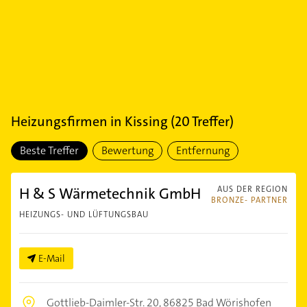
Heizungsfirmen
in
Kissing
(
20
Treffer)
Beste Treffer
Bewertung
Entfernung
H & S Wärmetechnik GmbH
AUS DER REGION
BRONZE- PARTNER
HEIZUNGS- UND LÜFTUNGSBAU
E-Mail
Gottlieb-Daimler-Str. 20,
86825 Bad Wörishofen