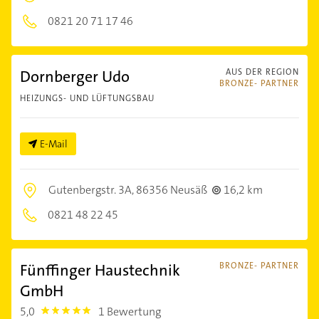
0821 20 71 17 46
Dornberger Udo
AUS DER REGION
BRONZE- PARTNER
HEIZUNGS- UND LÜFTUNGSBAU
E-Mail
Gutenbergstr. 3A,
86356 Neusäß
16,2 km
0821 48 22 45
Fünffinger Haustechnik
BRONZE- PARTNER
GmbH
5,0
1 Bewertung
5.0