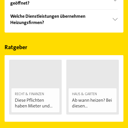
geöffnet?
Empfehlungen. Die Suchergebnisse können Sie sich
einfach nach
Bewertungen
sortiert anzeigen lassen.
Im Anbieter-Bereich finden Sie alle
Öffnungszeiten
.
Welche Dienstleistungen übernehmen
Bitte beachten Sie, dass diese an Sonn- und
Heizungsfirmen?
Feiertagen abweichen können.
Folgende Leistungen werden angeboten: Heizung,
Sanitär, Solar, Ölheizung und Bad.
Ratgeber
RECHT & FINANZEN
HAUS & GARTEN
Diese Pflichten
Ab wann heizen? Bei
haben Mieter und...
diesen
Außentemperaturen
...