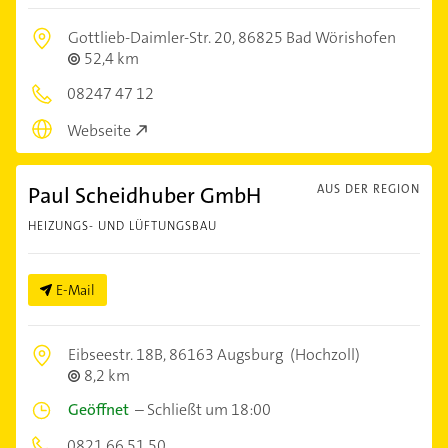
Gottlieb-Daimler-Str. 20,
86825 Bad Wörishofen
52,4 km
08247 47 12
Webseite
Paul Scheidhuber GmbH
AUS DER REGION
HEIZUNGS- UND LÜFTUNGSBAU
E-Mail
Eibseestr. 18B,
86163 Augsburg
(Hochzoll)
8,2 km
Geöffnet
–
Schließt um 18:00
0821 66 51 50