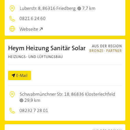
Luberstr. 8,
86316 Friedberg
7,7 km
0821 6 24 60
Webseite
Heym Heizung Sanitär Solar
AUS DER REGION
BRONZE- PARTNER
HEIZUNGS- UND LÜFTUNGSBAU
E-Mail
Schwabmünchner Str. 18,
86836 Klosterlechfeld
29,9 km
08232 7 28 01