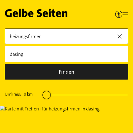
Finden
Umkreis:
0
km