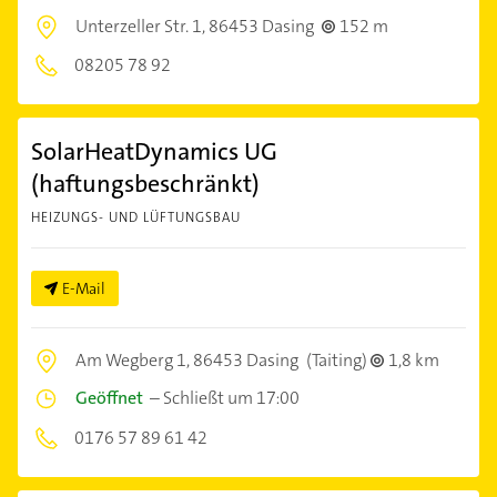
Unterzeller Str. 1,
86453 Dasing
152 m
08205 78 92
SolarHeatDynamics UG
(haftungsbeschränkt)
HEIZUNGS- UND LÜFTUNGSBAU
E-Mail
Am Wegberg 1,
86453 Dasing
(Taiting)
1,8 km
Geöffnet
–
Schließt um 17:00
0176 57 89 61 42