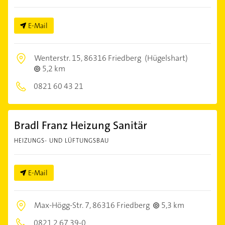
E-Mail
Wenterstr. 15,
86316 Friedberg
(Hügelshart)
5,2 km
0821 60 43 21
Bradl Franz Heizung Sanitär
HEIZUNGS- UND LÜFTUNGSBAU
E-Mail
Max-Högg-Str. 7,
86316 Friedberg
5,3 km
0821 2 67 39-0