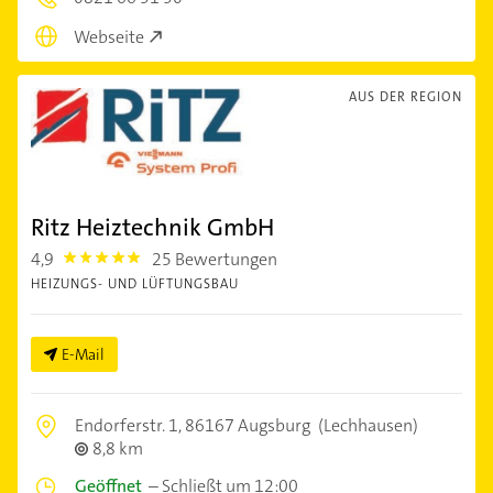
Webseite
AUS DER REGION
Ritz Heiztechnik GmbH
4,9
25 Bewertungen
4.9
HEIZUNGS- UND LÜFTUNGSBAU
E-Mail
Endorferstr. 1,
86167 Augsburg
(Lechhausen)
8,8 km
Geöffnet
–
Schließt um 12:00