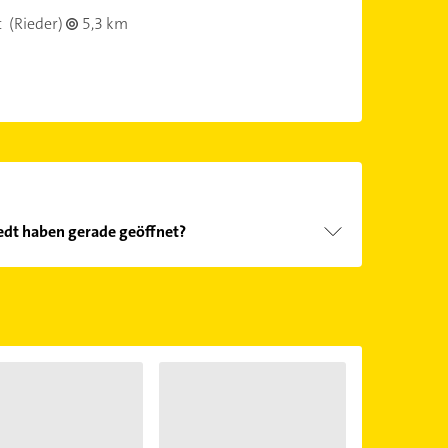
t
(Rieder)
5,3 km
edt haben gerade geöffnet?
Öffnungszeiten
. Bitte beachten Sie, dass diese an
önnen.