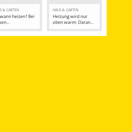
S & GARTEN
HAUS & GARTEN
wann heizen? Bei
Heizung wird nur
sen
oben warm: Daran...
ßentemperaturen