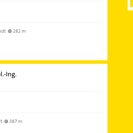
edt
282 m
.-Ing.
dt
387 m