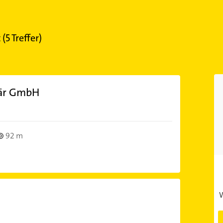
t
(
5
Treffer)
tär GmbH
92 m
W