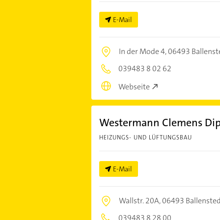
E-Mail
In der Mode 4,
06493 Ballenst
039483 8 02 62
Webseite
Westermann Clemens Dipl
HEIZUNGS- UND LÜFTUNGSBAU
E-Mail
Wallstr. 20A,
06493 Ballenste
039483 8 28 00