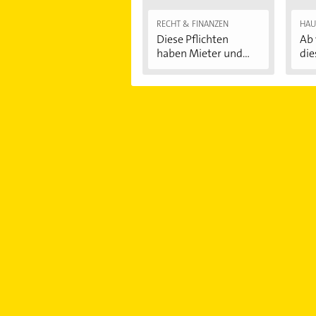
RECHT & FINANZEN
HAU
Diese Pflichten
Ab 
haben Mieter und...
die
Au
...