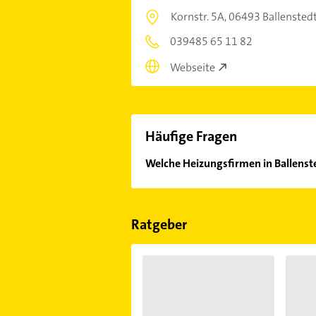
Kornstr. 5A,
06493 Ballensted
039485 65 11 82
Webseite
Häufige Fragen
Welche Heizungsfirmen in Ballenst
Im Anbieter-Bereich finden Sie alle
Sonn- und Feiertagen abweichen k
Ratgeber