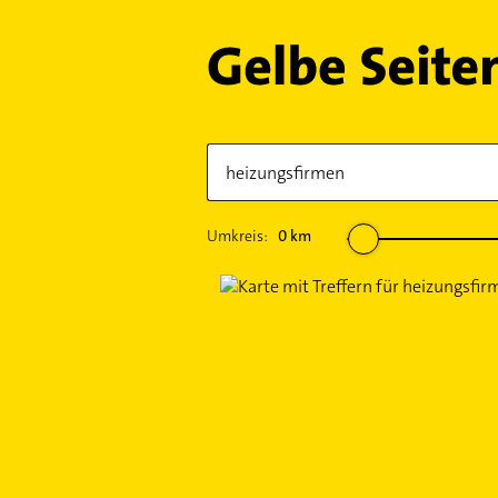
Umkreis:
0
km