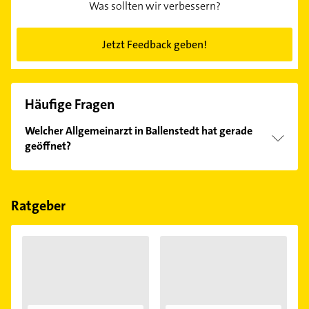
Was sollten wir verbessern?
Jetzt Feedback geben!
Häufige Fragen
Welcher Allgemeinarzt in Ballenstedt hat gerade
geöffnet?
Im Anbieter-Bereich finden Sie alle
Öffnungszeiten
.
Bitte beachten Sie, dass diese an Sonn- und
Feiertagen abweichen können.
Ratgeber