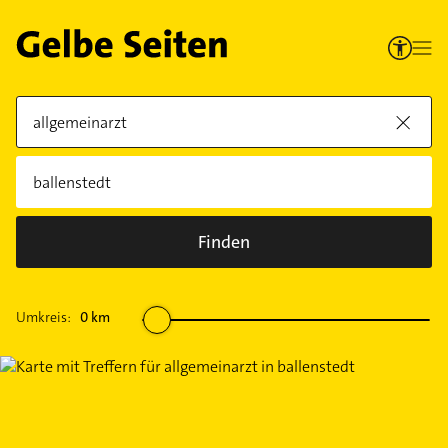
Finden
Umkreis:
0
km