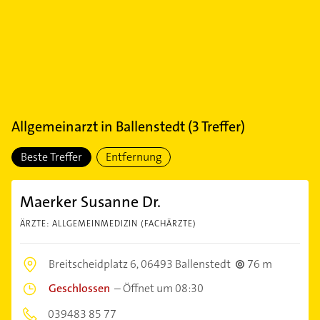
Allgemeinarzt
in
Ballenstedt
(
3
Treffer)
Beste Treffer
Entfernung
Maerker Susanne Dr.
ÄRZTE: ALLGEMEINMEDIZIN (FACHÄRZTE)
Breitscheidplatz 6,
06493 Ballenstedt
76 m
Geschlossen
–
Öffnet um 08:30
039483 85 77