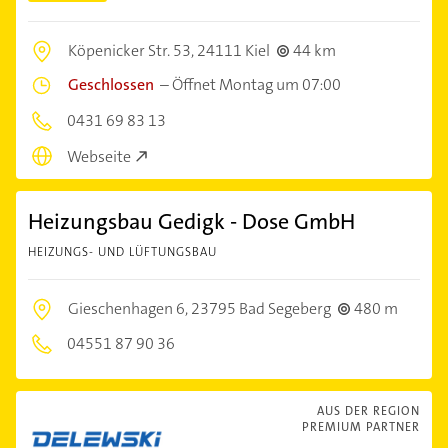
Köpenicker Str. 53,
24111 Kiel
44 km
Geschlossen
–
Öffnet Montag um 07:00
0431 69 83 13
Webseite
Heizungsbau Gedigk - Dose GmbH
HEIZUNGS- UND LÜFTUNGSBAU
Gieschenhagen 6,
23795 Bad Segeberg
480 m
04551 87 90 36
AUS DER REGION
PREMIUM PARTNER