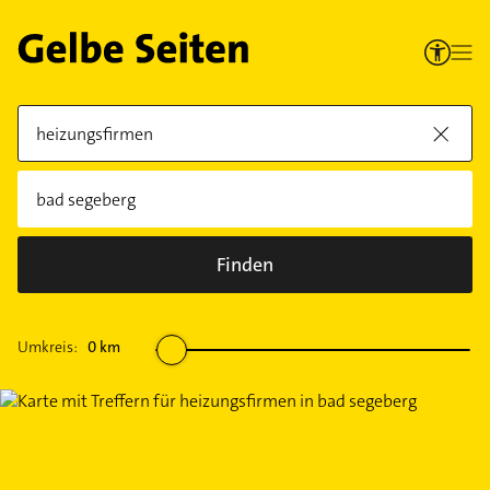
Finden
Umkreis:
0
km