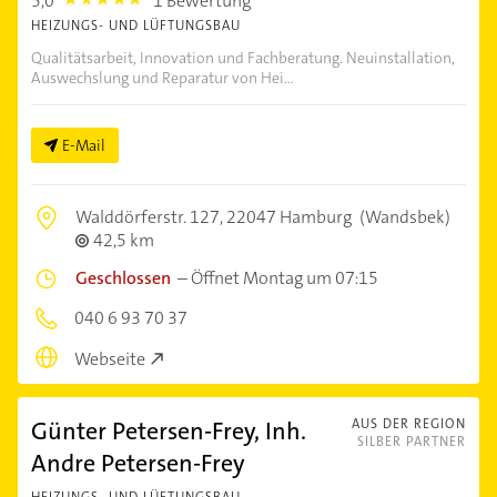
5,0
1 Bewertung
5.0
HEIZUNGS- UND LÜFTUNGSBAU
Qualitätsarbeit, Innovation und Fachberatung. Neuinstallation,
Auswechslung und Reparatur von Hei...
E-Mail
Walddörferstr. 127,
22047 Hamburg
(Wandsbek)
42,5 km
Geschlossen
–
Öffnet Montag um 07:15
040 6 93 70 37
Webseite
Günter Petersen-Frey, Inh.
AUS DER REGION
SILBER PARTNER
Andre Petersen-Frey
HEIZUNGS- UND LÜFTUNGSBAU