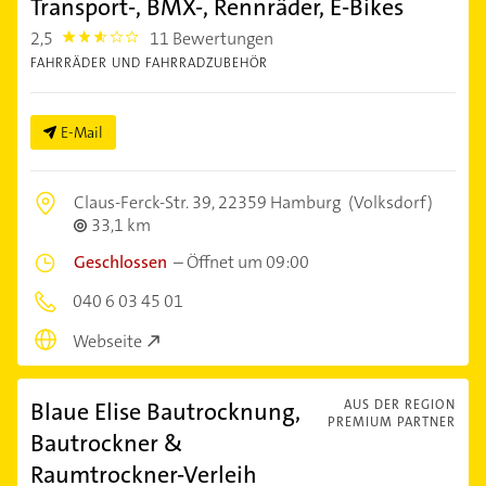
Transport-, BMX-, Rennräder, E-Bikes
2,5
11 Bewertungen
2.5
FAHRRÄDER UND FAHRRADZUBEHÖR
E-Mail
Claus-Ferck-Str. 39,
22359 Hamburg
(Volksdorf)
33,1 km
Geschlossen
–
Öffnet um 09:00
040 6 03 45 01
Webseite
Blaue Elise Bautrocknung,
AUS DER REGION
PREMIUM PARTNER
Bautrockner &
Raumtrockner-Verleih