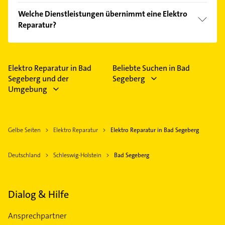
einfach nach
Bewertungen
sortiert anzeigen lassen.
Im Anbieter-Bereich finden Sie alle
Öffnungszeiten
.
Welche Dienstleistungen übernimmt eine Elektro
Bitte beachten Sie, dass diese an Sonn- und
Reparatur?
Feiertagen abweichen können.
Folgende Leistungen werden angeboten:
Elektrikerarbeiten, Elektrogeräteinstallation,
Kabelverlegung, elektrische Installationen und
Elektro Reparatur in Bad
Beliebte Suchen in Bad
Elektroinstallationen.
Segeberg und der
Segeberg
Umgebung
Gelbe Seiten
Elektro Reparatur
Elektro Reparatur in Bad Segeberg
Deutschland
Schleswig-Holstein
Bad Segeberg
Dialog & Hilfe
Ansprechpartner