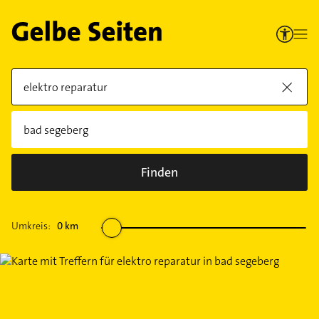
Finden
Umkreis:
0
km