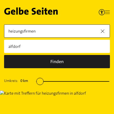
Finden
Umkreis:
0
km