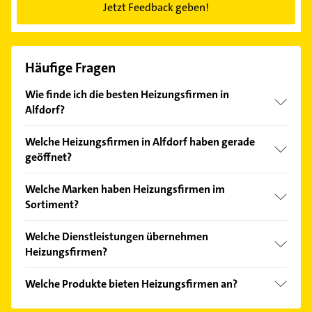
Jetzt Feedback geben!
Häufige Fragen
Wie finde ich die besten Heizungsfirmen in
Alfdorf?
Vergleichen Sie alle Anbieter anhand echter
Welche Heizungsfirmen in Alfdorf haben gerade
Kundenmeinungen und profitieren Sie von den
geöffnet?
Empfehlungen. Die Suchergebnisse können Sie sich
einfach nach
Bewertungen
sortiert anzeigen lassen.
Im Anbieter-Bereich finden Sie alle
Öffnungszeiten
.
Welche Marken haben Heizungsfirmen im
Bitte beachten Sie, dass diese an Sonn- und
Sortiment?
Feiertagen abweichen können.
Die Heizungsfirmen verkaufen Marken wie
Welche Dienstleistungen übernehmen
Artweger.
Heizungsfirmen?
Folgende Leistungen werden angeboten:
Welche Produkte bieten Heizungsfirmen an?
Badrenovierung, Klimatechnik,
Badkomplettsanierung, Heizung und
Das Angebot umfasst unter anderem Heizung und