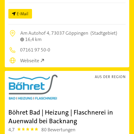
E-Mail
Am Autohof 4,
73037 Göppingen
(Stadtgebiet)
16,4 km
07161 97 50-0
Webseite
AUS DER REGION
Böhret Bad | Heizung | Flaschnerei in
Auenwald bei Backnang
4,7
80 Bewertungen
4.7000003