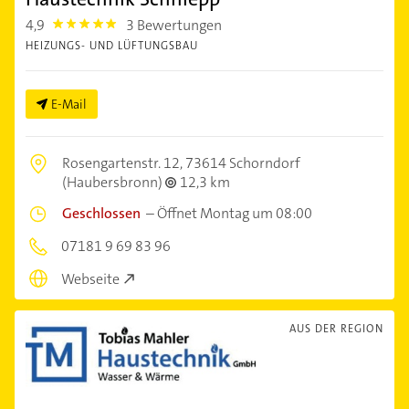
4,9
3 Bewertungen
4.9
HEIZUNGS- UND LÜFTUNGSBAU
E-Mail
Rosengartenstr. 12,
73614 Schorndorf
(Haubersbronn)
12,3 km
Geschlossen
–
Öffnet Montag um 08:00
07181 9 69 83 96
Webseite
AUS DER REGION