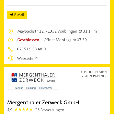
E-Mail
Maybachstr. 12,
71332 Waiblingen
31,1 km
Geschlossen
–
Öffnet Montag um 07:30
07151 9 58 48-0
Webseite
AUS DER REGION
PLATIN PARTNER
Mergenthaler Zerweck GmbH
4,9
26 Bewertungen
4.9