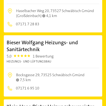
Haselbacher Weg 20,
73527 Schwäbisch Gmünd
(Großdeinbach)
4,1 km
07171 7 28 83
Bieser Wolfgang Heizungs- und
Sanitärtechnik
5,0
1 Bewertung
5.0
HEIZUNGS- UND LÜFTUNGSBAU
Bocksgasse 29,
73525 Schwäbisch Gmünd
7,5 km
07171 6 95 10