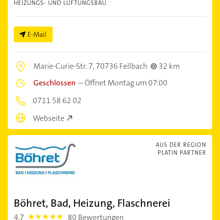
HEIZUNGS- UND LÜFTUNGSBAU
E-Mail
Marie-Curie-Str. 7,
70736 Fellbach
32 km
Geschlossen
–
Öffnet Montag um 07:00
0711 58 62 02
Webseite
AUS DER REGION
PLATIN PARTNER
Böhret, Bad, Heizung, Flaschnerei
4,7
80 Bewertungen
4.7000003