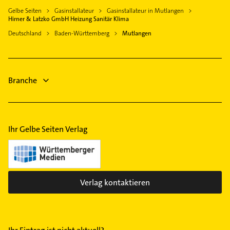
Gelbe Seiten
Gasinstallateur
Gasinstallateur in Mutlangen
Heizungsbauer
Hirner & Latzko GmbH Heizung Sanitär Klima
Heizungsfirmen
Deutschland
Baden-Württemberg
Mutlangen
Bauunternehmen
Physikalische Therapie
Physiotherapie
Branche
Krankengymnastik
Phoniatrie
Ihr Gelbe Seiten Verlag
Verlag kontaktieren