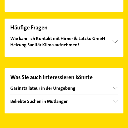
Häufige Fragen
Wie kann ich Kontakt mit Hirner & Latzko GmbH
Heizung Sanitär Klima aufnehmen?
Es ist sehr einfach Kontakt mit Hirner & Latzko
GmbH Heizung Sanitär Klima aufzunehmen. Einfach
die passenden Kontaktmöglichkeiten wie Adresse
oder Mail in unserem Kontaktdaten-Bereich
Was Sie auch interessieren könnte
auswählen. Hier finden Sie alle
Kontaktdaten
.
Gasinstallateur in der Umgebung
Eislingen /Fils
Beliebte Suchen in Mutlangen
Göppingen
Arzt
Schorndorf Württemberg
Zahnarzt
Auenwald
Lüftungsanlagen