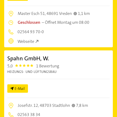
Master Esch 51,
48691 Vreden
1,1 km
Geschlossen
–
Öffnet Montag um 08:00
02564 93 70-0
Webseite
Spahn GmbH, W.
5,0
1 Bewertung
5.0
HEIZUNGS- UND LÜFTUNGSBAU
E-Mail
Josefstr. 12,
48703 Stadtlohn
7,8 km
02563 38 34