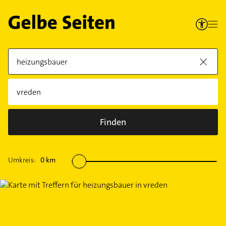
Finden
Umkreis:
0
km