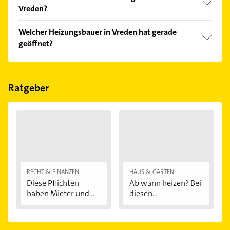
Vreden?
Vergleichen Sie alle Anbieter anhand echter
Welcher Heizungsbauer in Vreden hat gerade
Kundenmeinungen und profitieren Sie von den
geöffnet?
Empfehlungen. Die Suchergebnisse können Sie sich
einfach nach
Bewertungen
sortiert anzeigen lassen.
Im Anbieter-Bereich finden Sie alle
Öffnungszeiten
.
Bitte beachten Sie, dass diese an Sonn- und
Feiertagen abweichen können.
Ratgeber
RECHT & FINANZEN
HAUS & GARTEN
Diese Pflichten
Ab wann heizen? Bei
haben Mieter und...
diesen
Außentemperaturen
...