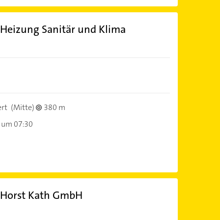
eizung Sanitär und Klima
rt
(Mitte)
380 m
 um 07:30
 Horst Kath GmbH