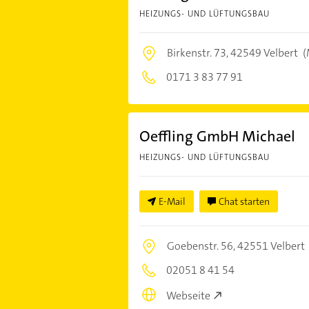
HEIZUNGS- UND LÜFTUNGSBAU
Birkenstr. 73,
42549 Velbert
(
0171 3 83 77 91
Oeffling GmbH Michael
HEIZUNGS- UND LÜFTUNGSBAU
E-Mail
Chat starten
Goebenstr. 56,
42551 Velbert
02051 8 41 54
Webseite