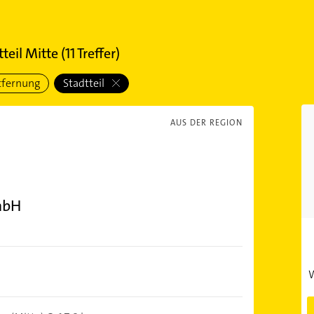
tteil Mitte
(
11
Treffer)
tfernung
Stadtteil
AUS DER REGION
mbH
W