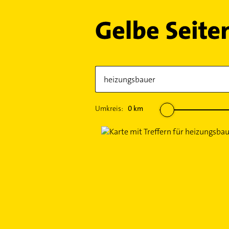
Umkreis:
0
km