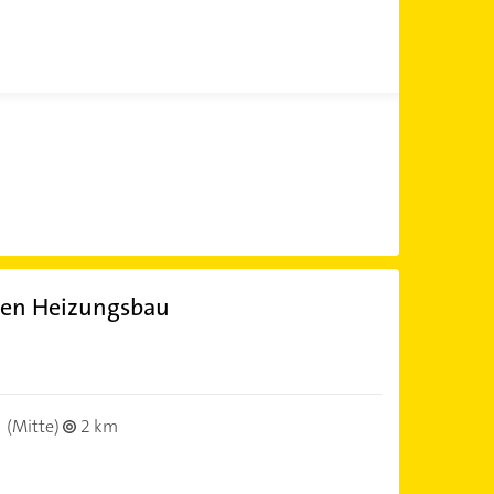
onen Heizungsbau
(Mitte)
2 km