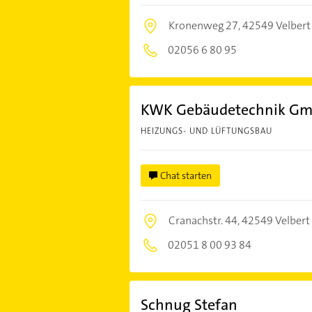
Kronenweg 27,
42549 Velbert
02056 6 80 95
KWK Gebäudetechnik G
HEIZUNGS- UND LÜFTUNGSBAU
Chat starten
Cranachstr. 44,
42549 Velbert
02051 8 00 93 84
Schnug Stefan