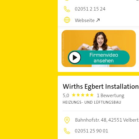
02051 2 15 24
Webseite
Wirths Egbert Installati
5,0
1 Bewertung
5.0
HEIZUNGS- UND LÜFTUNGSBAU
Bahnhofstr. 48,
42551 Velbert
02051 25 90 01