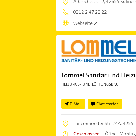
Albrechtstr. 12,
42655 Soling
0212 2 47 22 22
Webseite
Lommel Sanitär und Heiz
HEIZUNGS- UND LÜFTUNGSBAU
E-Mail
Chat starten
Langenhorster Str. 24A,
42551
Geschlossen
–
Öffnet Montag