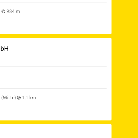
984 m
mbH
(Mitte)
1,1 km