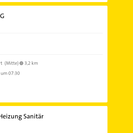
KG
rt
(Mitte)
3,2 km
 um 07:30
Heizung Sanitär