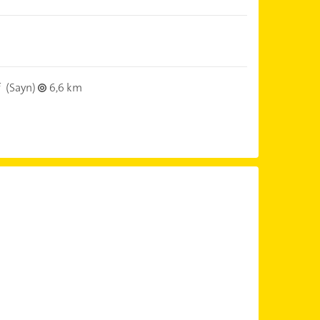
f
(Sayn)
6,6 km