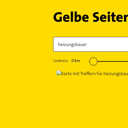
Umkreis:
0
km