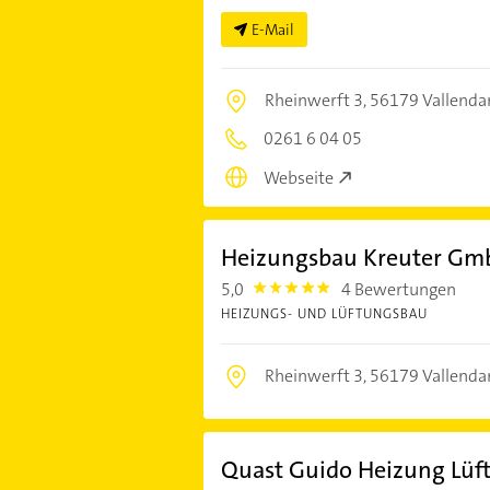
E-Mail
Rheinwerft 3,
56179 Vallenda
0261 6 04 05
Webseite
Heizungsbau Kreuter Gm
5,0
4 Bewertungen
5.0
HEIZUNGS- UND LÜFTUNGSBAU
Rheinwerft 3,
56179 Vallenda
Quast Guido Heizung Lüf