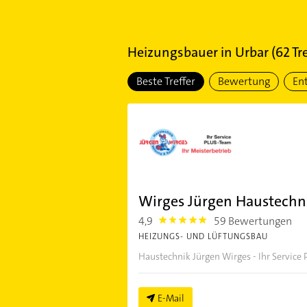
Heizungsbauer
in
Urbar
(
62
Tre
Beste Treffer
Bewertung
En
Wirges Jürgen Haustechni
4,9
59 Bewertungen
4.9
HEIZUNGS- UND LÜFTUNGSBAU
Haustechnik Jürgen Wirges - Ihr Service
E-Mail