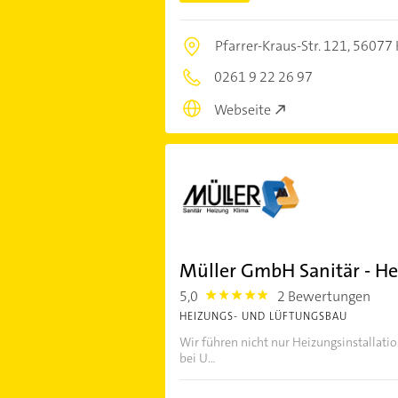
Pfarrer-Kraus-Str. 121,
56077 
0261 9 22 26 97
Webseite
Müller GmbH Sanitär - He
5,0
2 Bewertungen
5.0
HEIZUNGS- UND LÜFTUNGSBAU
Wir führen nicht nur Heizungsinstallati
bei U...