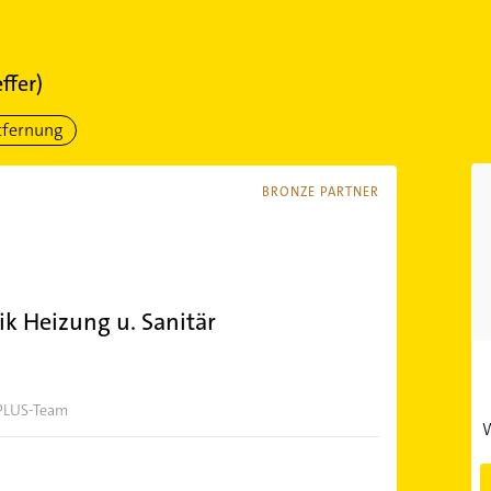
ffer)
tfernung
BRONZE PARTNER
k Heizung u. Sanitär
 PLUS-Team
W