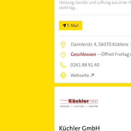
Heizung, Sanitär und Lüftung aus einer 
steht täg...
E-Mail
Daimlerstr. 4,
56070 Koblenz
Geschlossen
–
Öffnet Freitag
0261 88 91 40
Webseite
Küchler GmbH