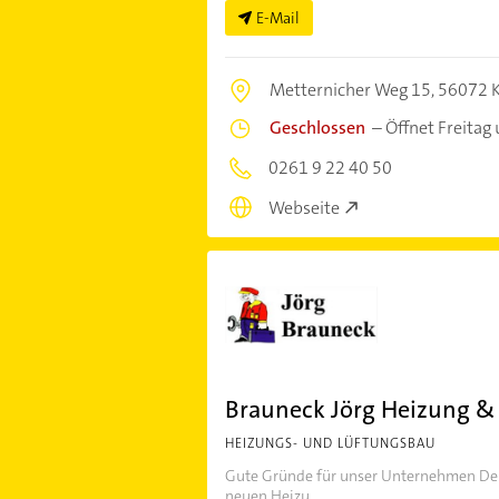
E-Mail
Metternicher Weg 15,
56072 
Geschlossen
–
Öffnet Freitag
0261 9 22 40 50
Webseite
Brauneck Jörg Heizung & 
HEIZUNGS- UND LÜFTUNGSBAU
Gute Gründe für unser Unternehmen Der 
neuen Heizu...