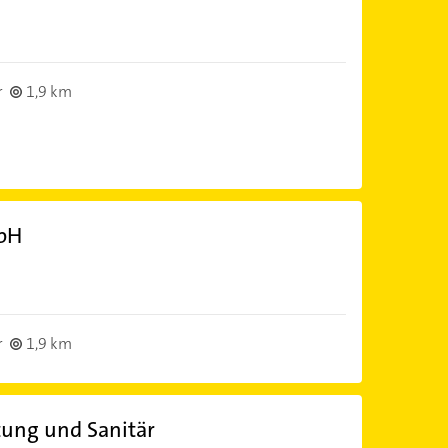
r
1,9 km
bH
r
1,9 km
tung und Sanitär