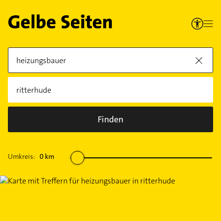
Finden
Umkreis:
0
km