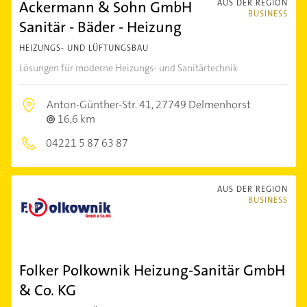
Ackermann & Sohn GmbH
AUS DER REGION
BUSINESS
Sanitär - Bäder - Heizung
HEIZUNGS- UND LÜFTUNGSBAU
Lösungen für moderne Heizungs- und Sanitärtechnik
Anton-Günther-Str. 41,
27749 Delmenhorst
16,6 km
04221 5 87 63 87
AUS DER REGION
BUSINESS
Folker Polkownik Heizung-Sanitär GmbH
& Co. KG