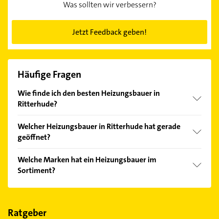
Was sollten wir verbessern?
Jetzt Feedback geben!
Häufige Fragen
Wie finde ich den besten Heizungsbauer in
Ritterhude?
Vergleichen Sie alle Anbieter anhand echter
Welcher Heizungsbauer in Ritterhude hat gerade
Kundenmeinungen und profitieren Sie von den
geöffnet?
Empfehlungen. Die Suchergebnisse können Sie sich
einfach nach
Bewertungen
sortiert anzeigen lassen.
Im Anbieter-Bereich finden Sie alle
Öffnungszeiten
.
Welche Marken hat ein Heizungsbauer im
Bitte beachten Sie, dass diese an Sonn- und
Sortiment?
Feiertagen abweichen können.
Der Heizungsbauer verkauft Marken wie Vaillant,
BRÖTJE, Brötje, Buderus und Viessmann.
Ratgeber