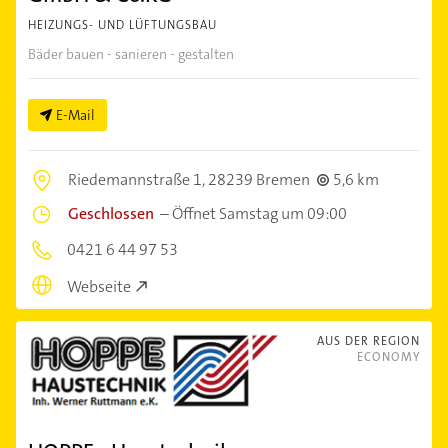
HEIZUNGS- UND LÜFTUNGSBAU
Bäder bauen - sanieren - gestalten
E-Mail
Riedemannstraße 1,
28239 Bremen
5,6 km
Geschlossen
–
Öffnet Samstag um 09:00
0421 6 44 97 53
Webseite
AUS DER REGION
ECONOMY