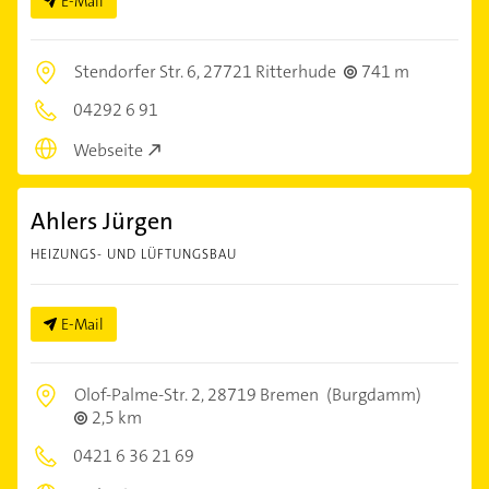
E-Mail
Stendorfer Str. 6,
27721 Ritterhude
741 m
04292 6 91
Webseite
Ahlers Jürgen
HEIZUNGS- UND LÜFTUNGSBAU
E-Mail
Olof-Palme-Str. 2,
28719 Bremen
(Burgdamm)
2,5 km
0421 6 36 21 69