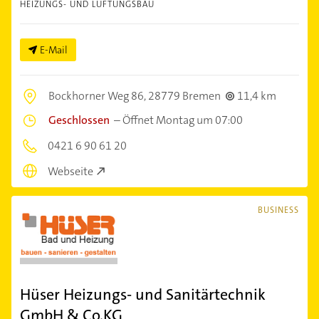
HEIZUNGS- UND LÜFTUNGSBAU
E-Mail
Bockhorner Weg 86,
28779 Bremen
11,4 km
Geschlossen
–
Öffnet Montag um 07:00
0421 6 90 61 20
Webseite
BUSINESS
Hüser Heizungs- und Sanitärtechnik
GmbH & Co.KG