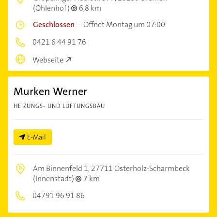
(Ohlenhof)
6,8 km
Geschlossen
–
Öffnet Montag um 07:00
0421 6 44 91 76
Webseite
Murken Werner
HEIZUNGS- UND LÜFTUNGSBAU
E-Mail
Am Binnenfeld 1,
27711 Osterholz-Scharmbeck
(Innenstadt)
7 km
04791 96 91 86