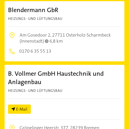
Blendermann GbR
HEIZUNGS- UND LÜFTUNGSBAU
Am Gosedoor 2,
27711 Osterholz-Scharmbeck
(Innenstadt)
6,8 km
0170 6 35 55 13
B. Vollmer GmbH Haustechnik und
Anlagenbau
HEIZUNGS- UND LÜFTUNGSBAU
E-Mail
Gröpelinger Heerstr. 377,
28239 Bremen