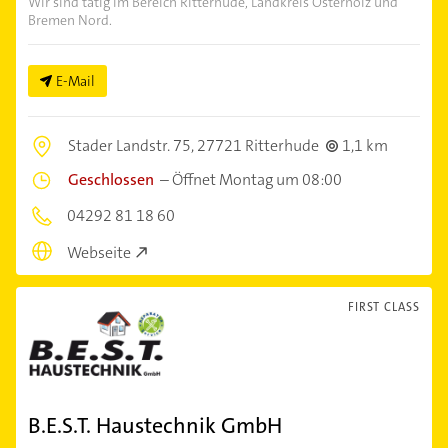
Wir sind tätig im Bereich Ritterhude, Landkreis Osterholz und
Bremen Nord.
E-Mail
Stader Landstr. 75,
27721 Ritterhude
1,1 km
Geschlossen
–
Öffnet Montag um 08:00
04292 81 18 60
Webseite
FIRST CLASS
B.E.S.T. Haustechnik GmbH