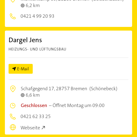
6,2 km
0421 4 99 20 93
Dargel Jens
HEIZUNGS- UND LÜFTUNGSBAU
E-Mail
Schafgegend 17,
28757 Bremen
(Schönebeck)
6,6 km
Geschlossen
–
Öffnet Montag um 09:00
0421 62 33 25
Webseite