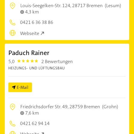
Louis-Seegelken-Str. 124,
28717 Bremen
(Lesum)
4,3 km
0421 6 36 38 86
Webseite
Paduch Rainer
5,0
2 Bewertungen
5.0
HEIZUNGS- UND LÜFTUNGSBAU
E-Mail
Friedrichsdorfer Str. 49,
28759 Bremen
(Grohn)
7,6 km
0421 62 94 14