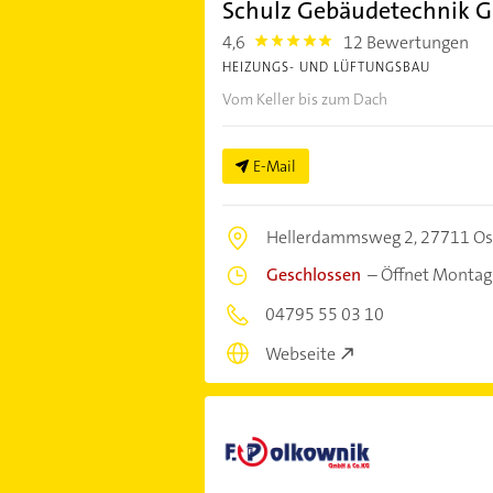
Schulz Gebäudetechnik
4,6
12 Bewertungen
4.6
HEIZUNGS- UND LÜFTUNGSBAU
Vom Keller bis zum Dach
E-Mail
Hellerdammsweg 2,
27711 Os
Geschlossen
–
Öffnet Montag
04795 55 03 10
Webseite