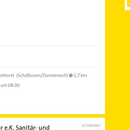
nhorst
(Schafkoven/Donneresch)
1,7 km
 um 08:00
 e.K. Sanitär- und
ECONOMY