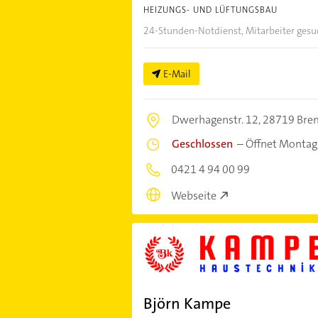
HEIZUNGS- UND LÜFTUNGSBAU
24-Stunden-Notdienst, Mitarbeiter gesu
E-Mail
Dwerhagenstr. 12,
28719 Bre
Geschlossen
–
Öffnet Montag
0421 4 94 00 99
Webseite
Björn Kampe