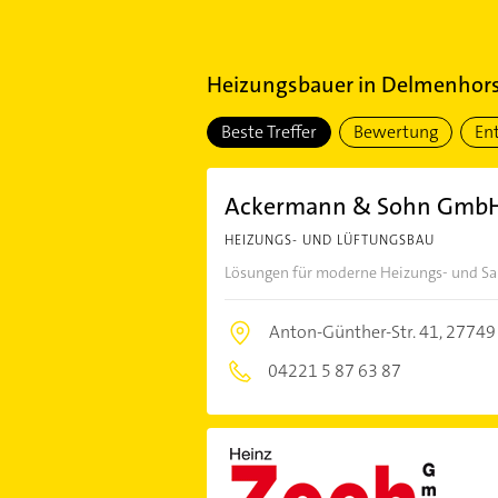
Heizungsbauer
in
Delmenhors
Beste Treffer
Bewertung
En
Ackermann & Sohn GmbH S
HEIZUNGS- UND LÜFTUNGSBAU
Lösungen für moderne Heizungs- und Sa
Anton-Günther-Str. 41,
27749
04221 5 87 63 87