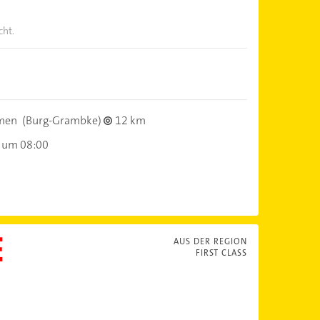
cht.
men
(Burg-Grambke)
12 km
 um 08:00
AUS DER REGION
FIRST CLASS