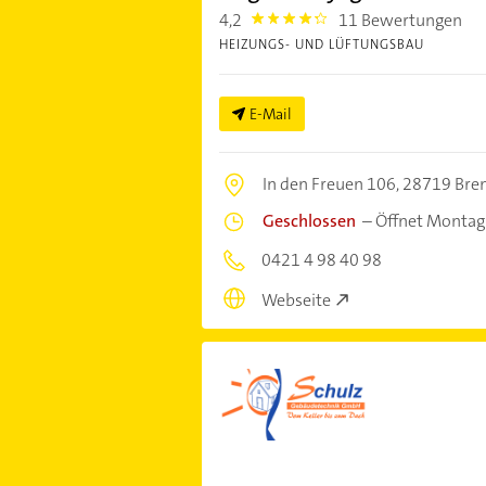
4,2
11 Bewertungen
4.2000003
HEIZUNGS- UND LÜFTUNGSBAU
E-Mail
In den Freuen 106,
28719 Bre
Geschlossen
–
Öffnet Montag
0421 4 98 40 98
Webseite