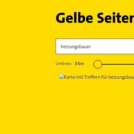
Umkreis:
0
km