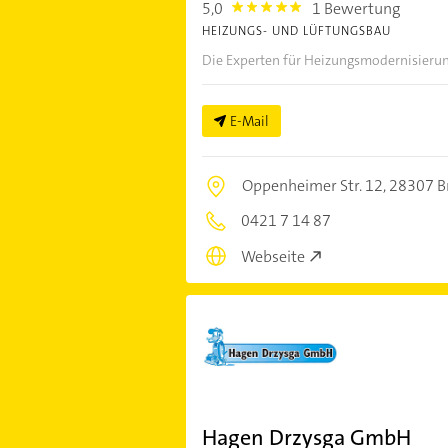
5,0
1 Bewertung
5.0
HEIZUNGS- UND LÜFTUNGSBAU
Die Experten für Heizungsmodernisier
E-Mail
Oppenheimer Str. 12,
28307 
0421 7 14 87
Webseite
Hagen Drzysga GmbH