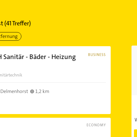
t
(
41
Treffer)
tfernung
anitär - Bäder - Heizung
BUSINESS
nitärtechnik
 Delmenhorst
1,2 km
W
ECONOMY