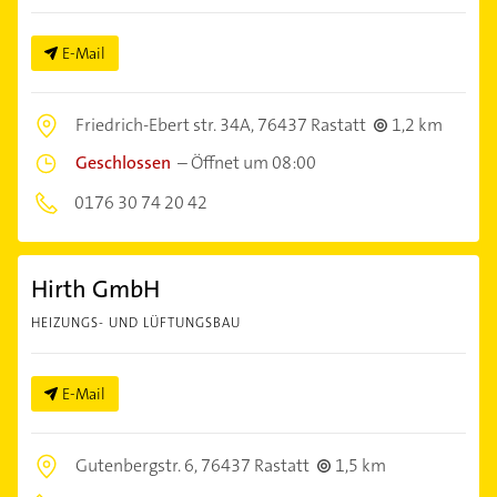
E-Mail
Friedrich-Ebert str. 34A,
76437 Rastatt
1,2 km
Geschlossen
–
Öffnet um 08:00
0176 30 74 20 42
Hirth GmbH
HEIZUNGS- UND LÜFTUNGSBAU
E-Mail
Gutenbergstr. 6,
76437 Rastatt
1,5 km