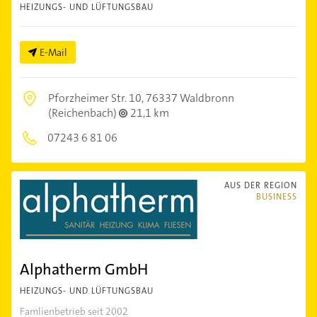
HEIZUNGS- UND LÜFTUNGSBAU
E-Mail
Pforzheimer Str. 10,
76337 Waldbronn
(Reichenbach)
21,1 km
07243 6 81 06
AUS DER REGION
BUSINESS
Alphatherm GmbH
HEIZUNGS- UND LÜFTUNGSBAU
Famlienbetrieb seit 2002