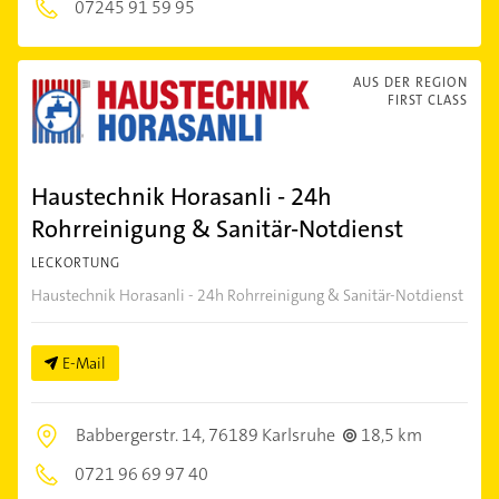
07245 91 59 95
AUS DER REGION
FIRST CLASS
Haustechnik Horasanli - 24h
Rohrreinigung & Sanitär-Notdienst
LECKORTUNG
Haustechnik Horasanli - 24h Rohrreinigung & Sanitär-Notdienst
E-Mail
Babbergerstr. 14,
76189 Karlsruhe
18,5 km
0721 96 69 97 40