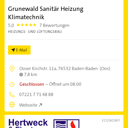
Grunewald Sanitär Heizung
Klimatechnik
5,0
7 Bewertungen
5.0
HEIZUNGS- UND LÜFTUNGSBAU
E-Mail
Ooser Kirchstr. 11a,
76532 Baden-Baden
(Oos)
7,8 km
Geschlossen
–
Öffnet um 08:00
07221 7 71 48 88
Webseite
ECONOMY