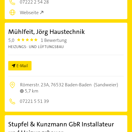
07222 2 54 28
Webseite
Mühlfeit, Jörg Haustechnik
5,0
1 Bewertung
5.0
HEIZUNGS- UND LÜFTUNGSBAU
E-Mail
Römerstr. 23A,
76532 Baden-Baden
(Sandweier)
5,7 km
07221 5 51 39
Stupfel & Kunzmann GbR Installateur