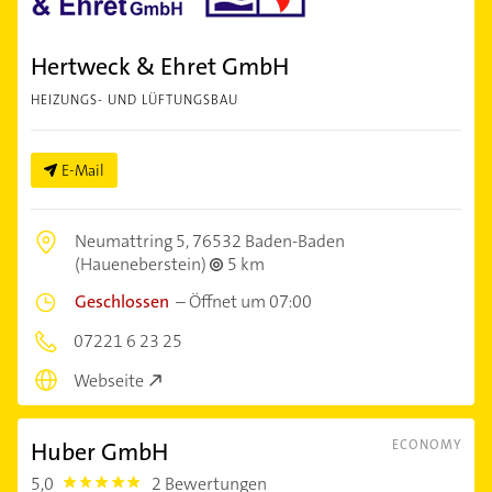
Hertweck & Ehret GmbH
HEIZUNGS- UND LÜFTUNGSBAU
E-Mail
Neumattring 5,
76532 Baden-Baden
(Haueneberstein)
5 km
Geschlossen
–
Öffnet um 07:00
07221 6 23 25
Webseite
Huber GmbH
ECONOMY
5,0
2 Bewertungen
5.0