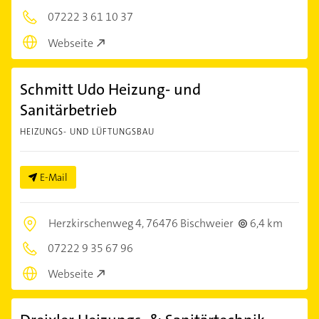
07222 3 61 10 37
Webseite
Schmitt Udo Heizung- und
Sanitärbetrieb
HEIZUNGS- UND LÜFTUNGSBAU
E-Mail
Herzkirschenweg 4,
76476 Bischweier
6,4 km
07222 9 35 67 96
Webseite