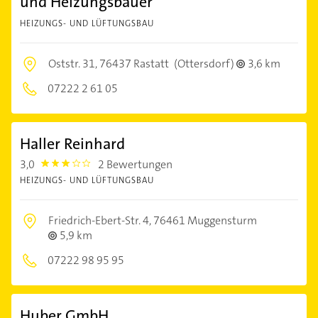
und Heizungsbauer
HEIZUNGS- UND LÜFTUNGSBAU
Oststr. 31,
76437 Rastatt
(Ottersdorf)
3,6 km
07222 2 61 05
Haller Reinhard
3,0
2 Bewertungen
3.0
HEIZUNGS- UND LÜFTUNGSBAU
Friedrich-Ebert-Str. 4,
76461 Muggensturm
5,9 km
07222 98 95 95
Huber GmbH