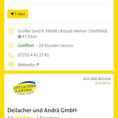
E-Mail
Großer Sand 9,
76698 Ubstadt-Weiher
(Stettfeld)
47,9 km
Geöffnet
–
24 Stunden Service
07251 4 41 27 81
Webseite
AUS DER REGION
BUSINESS
Deilacher und Andrä GmbH
4,0
1 Bewertung