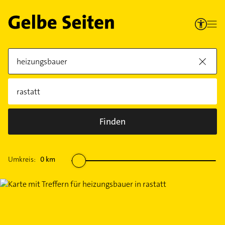
Finden
Umkreis:
0
km