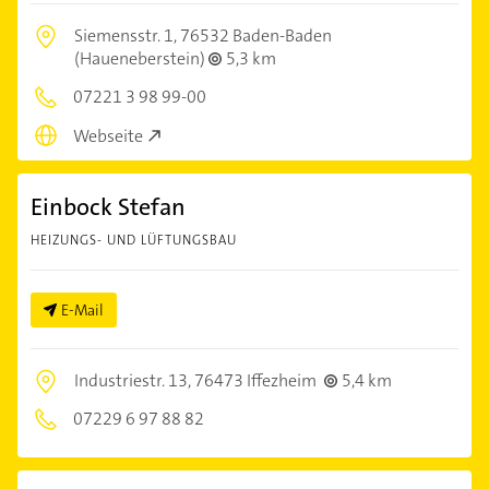
Siemensstr. 1,
76532 Baden-Baden
(Haueneberstein)
5,3 km
07221 3 98 99-00
Webseite
Einbock Stefan
HEIZUNGS- UND LÜFTUNGSBAU
E-Mail
Industriestr. 13,
76473 Iffezheim
5,4 km
07229 6 97 88 82