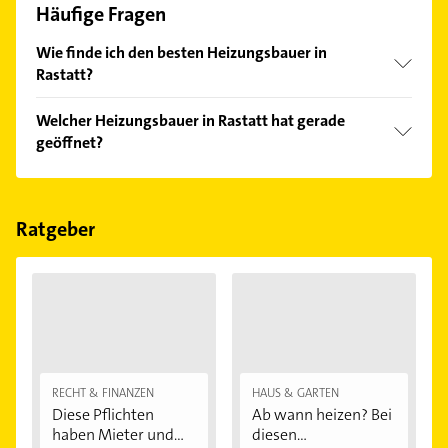
Häufige Fragen
Wie finde ich den besten Heizungsbauer in
Rastatt?
Vergleichen Sie alle Anbieter anhand echter
Welcher Heizungsbauer in Rastatt hat gerade
Kundenmeinungen und profitieren Sie von den
geöffnet?
Empfehlungen. Die Suchergebnisse können Sie sich
einfach nach
Bewertungen
sortiert anzeigen lassen.
Im Anbieter-Bereich finden Sie alle
Öffnungszeiten
.
Bitte beachten Sie, dass diese an Sonn- und
Feiertagen abweichen können.
Ratgeber
RECHT & FINANZEN
HAUS & GARTEN
Diese Pflichten
Ab wann heizen? Bei
haben Mieter und...
diesen