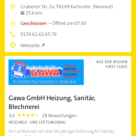
Grabener Str. 2a,
76149 Karlsruhe
(Neureut)
25,6 km
Geschlossen
–
Öffnet um 07:30
0176 62 62 65 76
Webseite
AUS DER REGION
FIRST CLASS
Gawa GmbH Heizung, Sanitär,
Blechnerei
3,6
28 Bewertungen
3.6000001
HEIZUNGS- UND LÜFTUNGSBAU
Ihr Fachbetrieb mit über 60-jähriger Erfahrung für Sanitär,