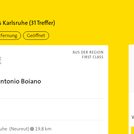
s Karlsruhe
(
31
Treffer)
tfernung
Geöffnet
AUS DER REGION
FIRST CLASS
ntonio Boiano
W
ruhe
(Neureut)
19,8 km