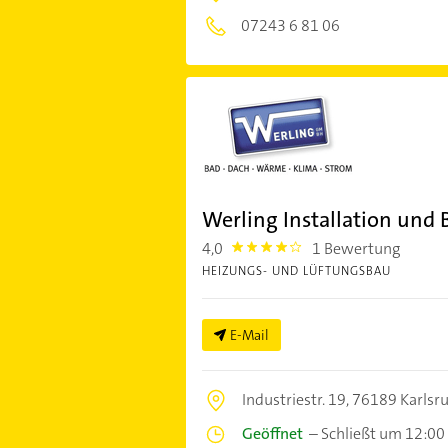
07243 6 81 06
Werling Installation und
4,0
1 Bewertung
4.0
HEIZUNGS- UND LÜFTUNGSBAU
E-Mail
Industriestr. 19,
76189 Karlsr
Geöffnet
–
Schließt um 12:00