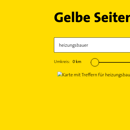
Umkreis:
0
km