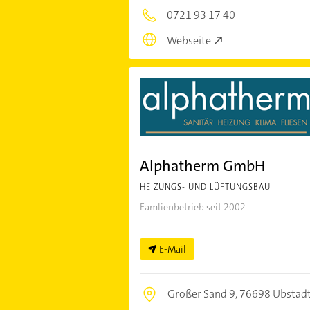
0721 93 17 40
Webseite
Alphatherm GmbH
HEIZUNGS- UND LÜFTUNGSBAU
Famlienbetrieb seit 2002
E-Mail
Großer Sand 9,
76698 Ubstad