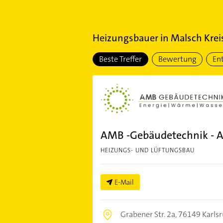
Heizungsbauer
in
Malsch Krei
Beste Treffer
Bewertung
En
AMB -Gebäudetechnik - A
HEIZUNGS- UND LÜFTUNGSBAU
E-Mail
Grabener Str. 2a,
76149 Karls