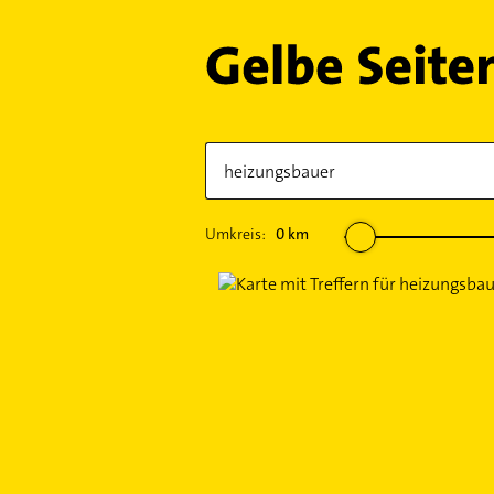
Umkreis:
0
km