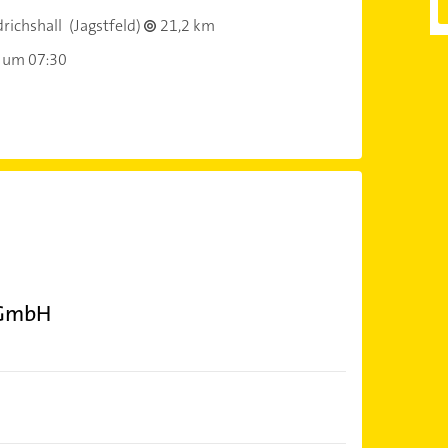
richshall
(Jagstfeld)
21,2 km
 um 07:30
 GmbH