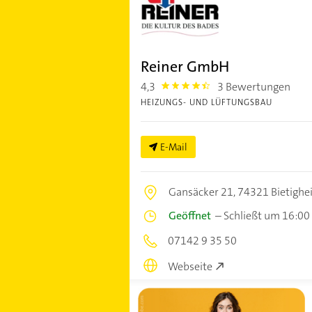
Reiner GmbH
4,3
3 Bewertungen
4.3
HEIZUNGS- UND LÜFTUNGSBAU
E-Mail
Gansäcker 21,
74321 Bietighe
Geöffnet
–
Schließt um 16:00
07142 9 35 50
Webseite