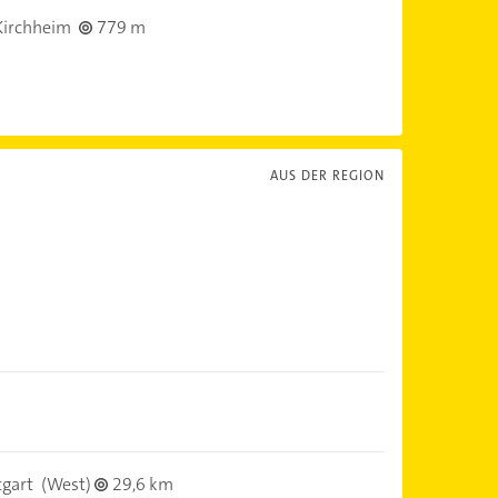
Kirchheim
779 m
AUS DER REGION
tgart
(West)
29,6 km