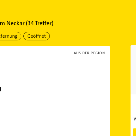
am Neckar
(
34
Treffer)
tfernung
Geöffnet
AUS DER REGION
H
W