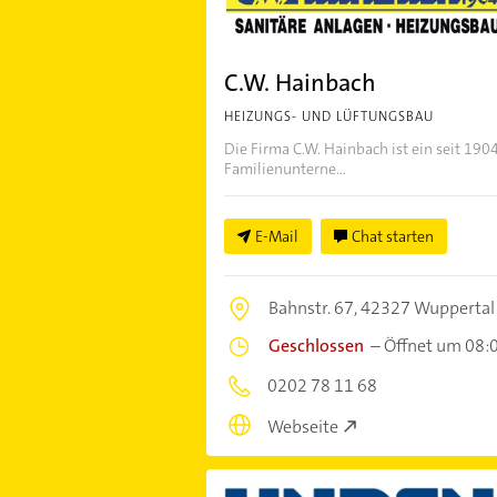
C.W. Hainbach
HEIZUNGS- UND LÜFTUNGSBAU
Die Firma C.W. Hainbach ist ein seit 190
Familienunterne...
E-Mail
Chat starten
Bahnstr. 67,
42327 Wuppertal
Geschlossen
–
Öffnet um 08:
0202 78 11 68
Webseite