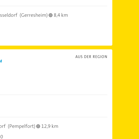
sseldorf
(Gerresheim)
8,4 km
AUS DER REGION
orf
(Pempelfort)
12,9 km
30