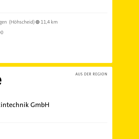
gen
(Höhscheid)
11,4 km
00
AUS DER REGION
zintechnik GmbH