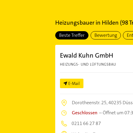
Heizungsbauer
in
Hilden
(
98
Tr
Beste Treffer
Bewertung
En
Ewald Kuhn GmbH
HEIZUNGS- UND LÜFTUNGSBAU
E-Mail
Dorotheenstr. 25,
40235 Düss
Geschlossen
–
Öffnet um 07:
0211 66 27 87