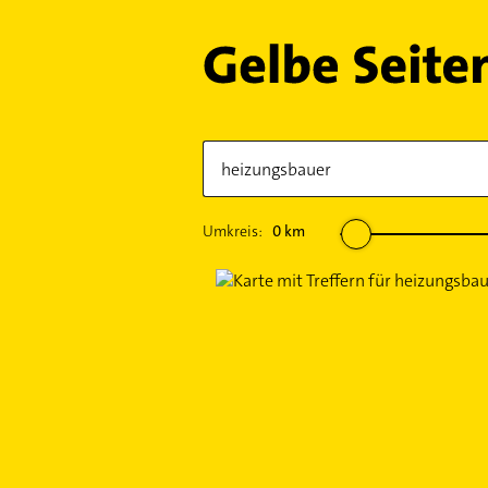
Umkreis:
0
km