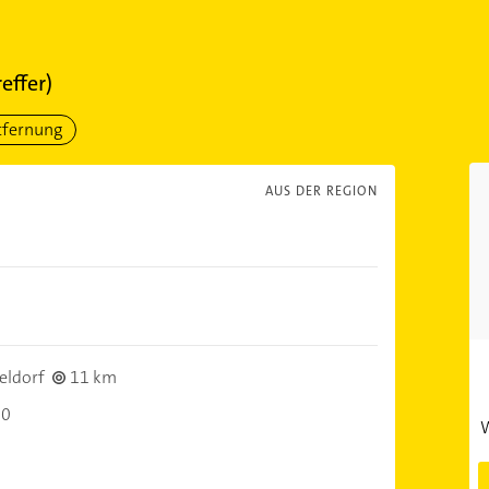
effer)
tfernung
AUS DER REGION
eldorf
11 km
30
W