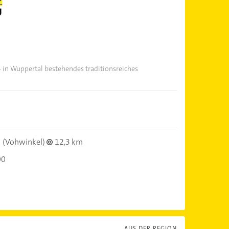
4 in Wuppertal bestehendes traditionsreiches
(Vohwinkel)
12,3 km
00
AUS DER REGION