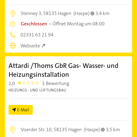
Stenney 3,
58135 Hagen
(Haspe)
3,4 km
Geschlossen
–
Öffnet Montag um 08:00
02331 63 21 94
Webseite
Attardi /Thoms GbR Gas- Wasser- und
Heizungsinstallation
1,0
1 Bewertung
1.0
HEIZUNGS- UND LÜFTUNGSBAU
E-Mail
Voerder Str. 10,
58135 Hagen
(Haspe)
3,5 km