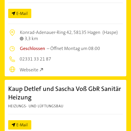
E-Mail
Konrad-Adenauer-Ring 42,
58135 Hagen
(Haspe)
3,3 km
Geschlossen
–
Öffnet Montag um 08:00
02331 33 21 87
Webseite
Kaup Detlef und Sascha Voß GbR Sanitär
Heizung
HEIZUNGS- UND LÜFTUNGSBAU
E-Mail