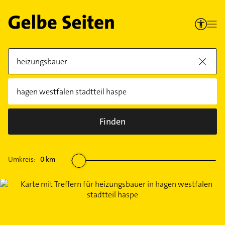
Finden
Umkreis:
0
km