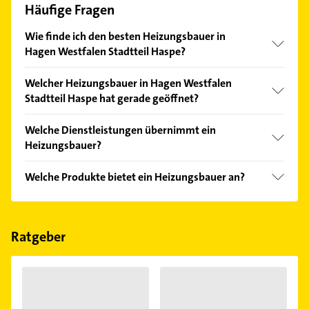
Häufige Fragen
Wie finde ich den besten Heizungsbauer in
Hagen Westfalen Stadtteil Haspe?
Vergleichen Sie alle Anbieter anhand echter
Welcher Heizungsbauer in Hagen Westfalen
Kundenmeinungen und profitieren Sie von den
Stadtteil Haspe hat gerade geöffnet?
Empfehlungen. Die Suchergebnisse können Sie sich
einfach nach
Bewertungen
sortiert anzeigen lassen.
Im Anbieter-Bereich finden Sie alle
Öffnungszeiten
.
Welche Dienstleistungen übernimmt ein
Bitte beachten Sie, dass diese an Sonn- und
Heizungsbauer?
Feiertagen abweichen können.
Folgende Leistungen werden angeboten: 24h
Welche Produkte bietet ein Heizungsbauer an?
Notdienst, Badsanierung und Heizungseinbau.
Das Angebot umfasst unter anderem
Lüftungssysteme.
Ratgeber