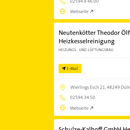
02594 8 46 00
Webseite
Neutenkötter Theodor Öl
Heizkesselreinigung
HEIZUNGS- UND LÜFTUNGSBAU
E-Mail
Wierlings Esch 21,
48249 Dül
02594 34 50
Webseite
Schulze-Kalhoff GmbH He