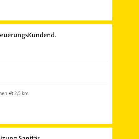
feuerungsKundend.
men
2,5 km
izung Sanitär