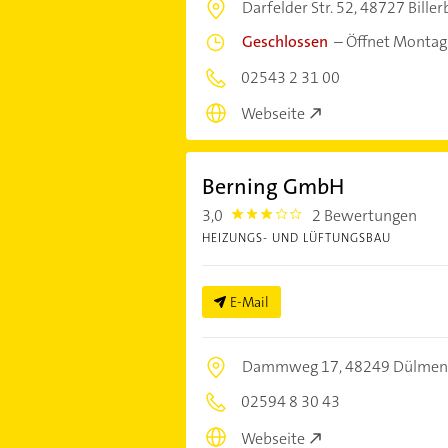
Darfelder Str. 52,
48727 Biller
Geschlossen
–
Öffnet Montag
02543 2 31 00
Webseite
Berning GmbH
3,0
2 Bewertungen
3.0
HEIZUNGS- UND LÜFTUNGSBAU
E-Mail
Dammweg 17,
48249 Dülmen
02594 8 30 43
Webseite