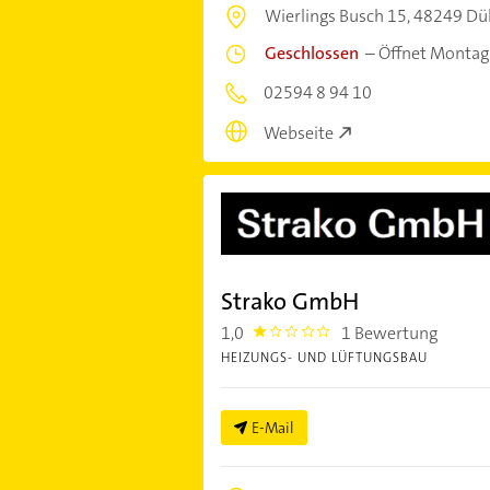
Wierlings Busch 15,
48249 Dü
Geschlossen
–
Öffnet Montag
02594 8 94 10
Webseite
Strako GmbH
1,0
1 Bewertung
1.0
HEIZUNGS- UND LÜFTUNGSBAU
E-Mail