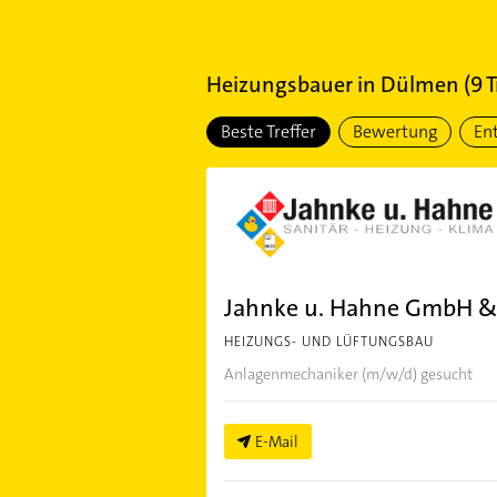
Heizungsbauer
in
Dülmen
(
9
T
Beste Treffer
Bewertung
En
Jahnke u. Hahne GmbH &
HEIZUNGS- UND LÜFTUNGSBAU
Anlagenmechaniker (m/w/d) gesucht
E-Mail