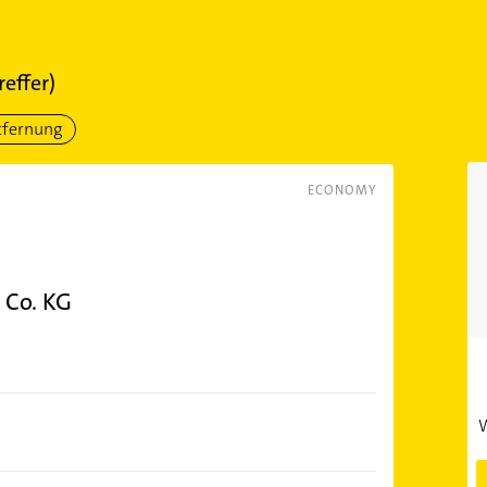
reffer)
tfernung
ECONOMY
 Co. KG
W