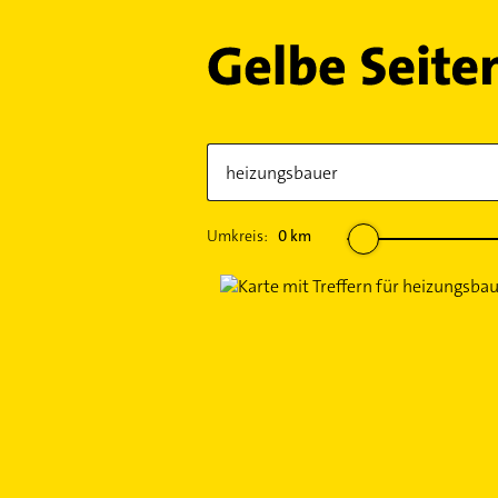
Umkreis:
0
km