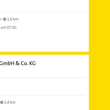
n
1,6 km
 um 07:30
g GmbH & Co. KG
2,4 km