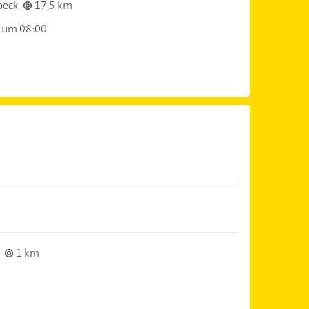
beck
17,5 km
 um 08:00
1 km