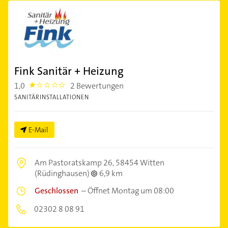
Fink Sanitär + Heizung
1,0
2 Bewertungen
1.0
SANITÄRINSTALLATIONEN
E-Mail
Am Pastoratskamp 26,
58454 Witten
(Rüdinghausen)
6,9 km
Geschlossen
–
Öffnet Montag um 08:00
02302 8 08 91