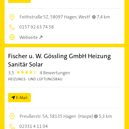
Feithstraße 5Z,
58097 Hagen, Westf
7,4 km
0157 92 63 74 58
Webseite
Fischer u. W. Gössling GmbH Heizung
Sanitär Solar
3,5
4 Bewertungen
3.5
HEIZUNGS- UND LÜFTUNGSBAU
E-Mail
Preußerstr. 5A,
58135 Hagen
(Haspe)
5,3 km
02331 4 11 04