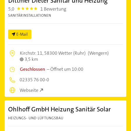
Dittmer Dieter Sanitär und Heizung
5,0
1 Bewertung
5.0
SANITÄRINSTALLATIONEN
E-Mail
Kirchstr. 11,
58300 Wetter (Ruhr)
(Wengern)
3,5 km
Geschlossen
–
Öffnet um 10:00
02335 76 00-0
Webseite
Ohlhoff GmbH Heizung Sanitär Solar
HEIZUNGS- UND LÜFTUNGSBAU