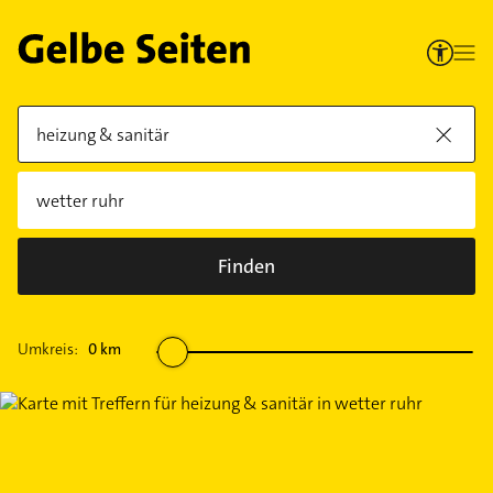
Finden
Umkreis:
0
km