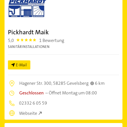
Pickhardt Maik
5,0
1 Bewertung
5.0
SANITÄRINSTALLATIONEN
E-Mail
Hagener Str. 300,
58285 Gevelsberg
6 km
Geschlossen
–
Öffnet Montag um 08:00
02332 6 05 59
Webseite