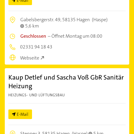
E-Mail
Gabelsbergerstr. 49,
58135 Hagen
(Haspe)
5,6 km
Geschlossen
–
Öffnet Montag um 08:00
02331 94 18 43
Webseite
Kaup Detlef und Sascha Voß GbR Sanitär
Heizung
HEIZUNGS- UND LÜFTUNGSBAU
E-Mail
Stenney 3,
58135 Hagen
(Haspe)
5 km