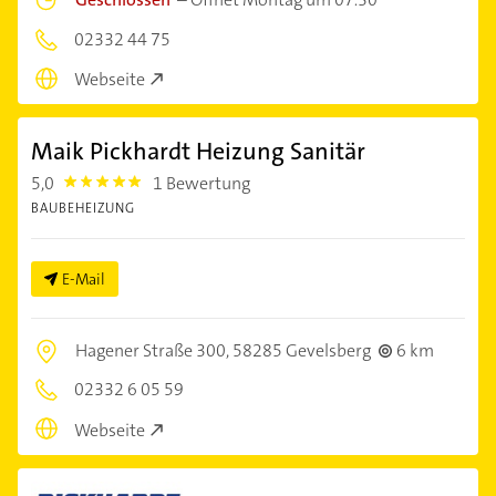
02332 44 75
Webseite
Maik Pickhardt Heizung Sanitär
5,0
1 Bewertung
5.0
BAUBEHEIZUNG
E-Mail
Hagener Straße 300,
58285 Gevelsberg
6 km
02332 6 05 59
Webseite