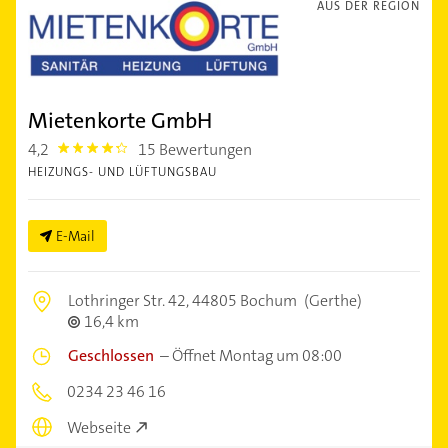
AUS DER REGION
Mietenkorte GmbH
4,2
15 Bewertungen
4.2000003
HEIZUNGS- UND LÜFTUNGSBAU
E-Mail
Lothringer Str. 42,
44805 Bochum
(Gerthe)
16,4 km
Geschlossen
–
Öffnet Montag um 08:00
0234 23 46 16
Webseite