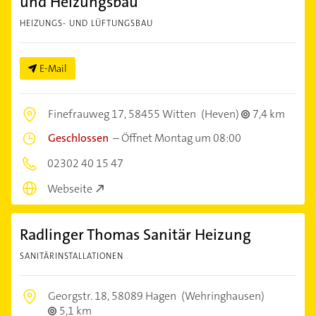
und Heizungsbau
HEIZUNGS- UND LÜFTUNGSBAU
E-Mail
Finefrauweg 17,
58455 Witten
(Heven)
7,4 km
Geschlossen
–
Öffnet Montag um 08:00
02302 40 15 47
Webseite
Radlinger Thomas Sanitär Heizung
SANITÄRINSTALLATIONEN
Georgstr. 18,
58089 Hagen
(Wehringhausen)
5,1 km