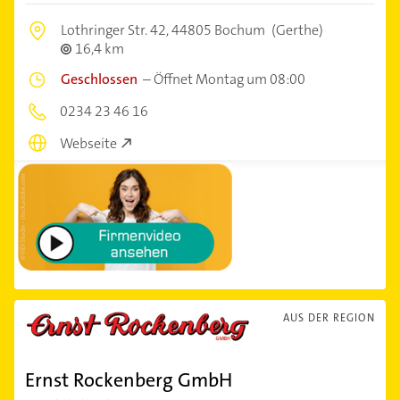
Lothringer Str. 42,
44805 Bochum
(Gerthe)
16,4 km
Geschlossen
–
Öffnet Montag um 08:00
0234 23 46 16
Webseite
AUS DER REGION
Ernst Rockenberg GmbH