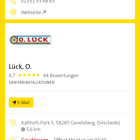
02331 33 48 65
Webseite
Lück, O.
4,7
44 Bewertungen
4.7000003
SANITÄRINSTALLATIONEN
E-Mail
Kalthofs Park 5,
58285 Gevelsberg
(Silschede)
5,6 km
Geschlossen
–
Öffnet Montag um 07:30