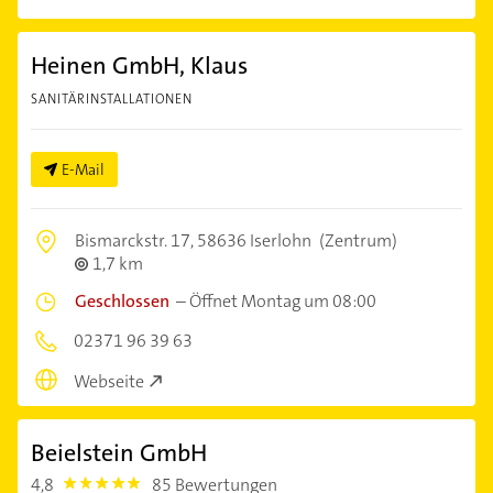
Heinen GmbH, Klaus
SANITÄRINSTALLATIONEN
E-Mail
Bismarckstr. 17,
58636 Iserlohn
(Zentrum)
1,7 km
Geschlossen
–
Öffnet Montag um 08:00
02371 96 39 63
Webseite
Beielstein GmbH
4,8
85 Bewertungen
4.8