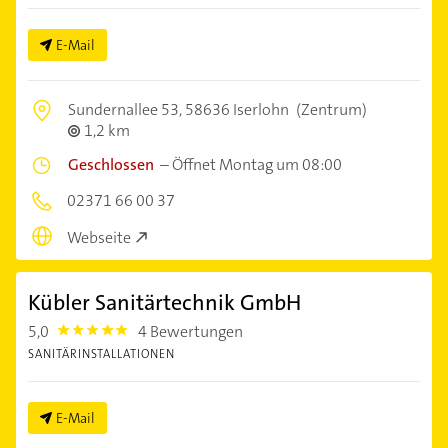
E-Mail
Sundernallee 53,
58636 Iserlohn
(Zentrum)
1,2 km
Geschlossen
–
Öffnet Montag um 08:00
02371 66 00 37
Webseite
Kübler Sanitärtechnik GmbH
5,0
4 Bewertungen
5.0
SANITÄRINSTALLATIONEN
E-Mail