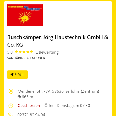
Buschkämper, Jörg Haustechnik GmbH &
Co. KG
5,0
1 Bewertung
5.0
SANITÄRINSTALLATIONEN
E-Mail
Mendener Str. 77A,
58636 Iserlohn
(Zentrum)
665 m
Geschlossen
–
Öffnet Dienstag um 07:30
02371 82 94 94