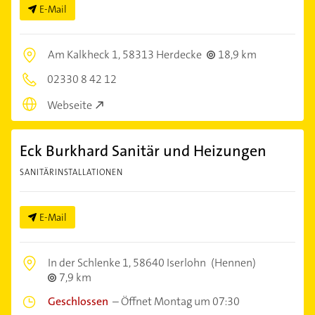
E-Mail
Am Kalkheck 1,
58313 Herdecke
18,9 km
02330 8 42 12
Webseite
Eck Burkhard Sanitär und Heizungen
SANITÄRINSTALLATIONEN
E-Mail
In der Schlenke 1,
58640 Iserlohn
(Hennen)
7,9 km
Geschlossen
–
Öffnet Montag um 07:30