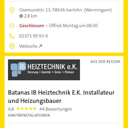
Osemundstr. 13,
58636 Iserlohn
(Wermingsen)
2,8 km
Geschlossen
–
Öffnet Montag um 08:00
02371 90 93-0
Webseite
AUS DER REGION
Batanas IB Heiztechnik E.K. Installateur
und Heizungsbauer
4,8
44 Bewertungen
4.8
SANITÄRINSTALLATIONEN