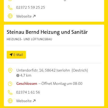
02372 5 59 25 25
Webseite
Steinau Bernd Heizung und Sanitär
HEIZUNGS- UND LÜFTUNGSBAU
E-Mail
Unterdorfstr. 16,
58642 Iserlohn
(Oestrich)
4,7 km
Geschlossen
–
Öffnet Montag um 08:00
02374 1 61 56
Webseite