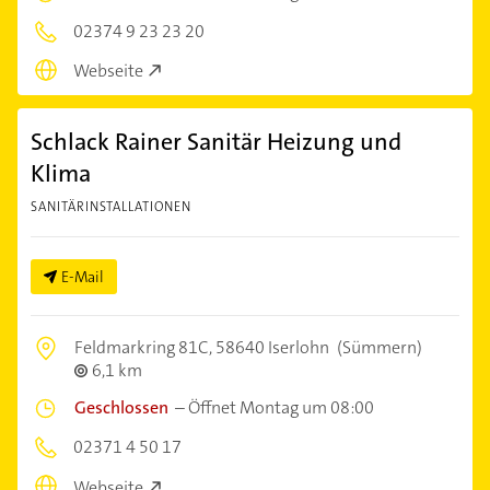
02374 9 23 23 20
Webseite
Schlack Rainer Sanitär Heizung und
Klima
SANITÄRINSTALLATIONEN
E-Mail
Feldmarkring 81C,
58640 Iserlohn
(Sümmern)
6,1 km
Geschlossen
–
Öffnet Montag um 08:00
02371 4 50 17
Webseite