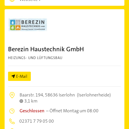
Berezin Haustechnik GmbH
HEIZUNGS- UND LÜFTUNGSBAU
E-Mail
Baarstr. 194,
58636 Iserlohn
(Iserlohnerheide)
3,1 km
Geschlossen
–
Öffnet Montag um 08:00
02371 7 79 05 00