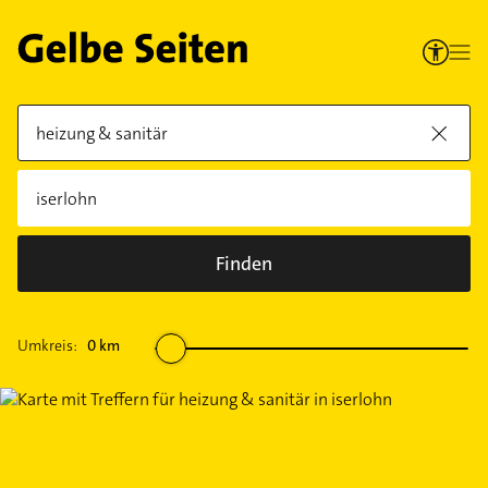
Finden
Umkreis:
0
km