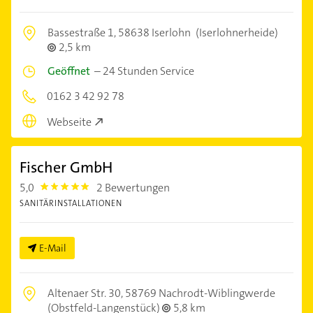
Bassestraße 1,
58638 Iserlohn
(Iserlohnerheide)
2,5 km
Geöffnet
–
24 Stunden Service
0162 3 42 92 78
Webseite
Fischer GmbH
5,0
2 Bewertungen
5.0
SANITÄRINSTALLATIONEN
E-Mail
Altenaer Str. 30,
58769 Nachrodt-Wiblingwerde
(Obstfeld-Langenstück)
5,8 km